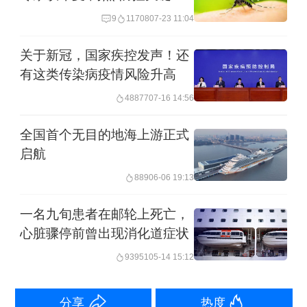
9
11708
07-23 11:04
邮轮公司如何应对？
关于新冠，国家疾控发声！还
有这类传染病疫情风险升高
事实上，邮轮针对可能出现的公共卫生
48877
07-16 14:56
事件已经有一套完善的应对方式，一旦
有疫情暴发，也能迅速采取隔离措施，
全国首个无目的地海上游正式
并对受影响的乘客进行一定程度的医疗
启航
支持。
889
06-06 19:13
一名九旬患者在邮轮上死亡，
一家大型邮轮公司相关负责人告诉第一
心脏骤停前曾出现消化道症状
财经记者，一般来说，船上卫生防疫标
93951
05-14 15:12
准要符合相关机构或有关部门的标准；
船上需每日深度清洁客舱及公共区域；
分享
热度