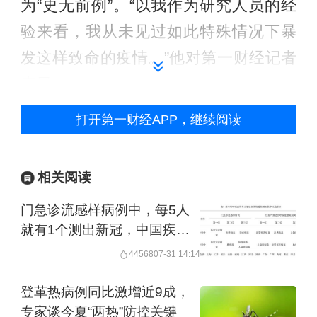
为“史无前例”。“以我作为研究人员的经
验来看，我从未见过如此特殊情况下暴
发这样致命的疫情。”他对第一财经记者
表示。
打开第一财经APP，继续阅读
复旦大学附属华山医院感染科副主任王
新宇也在科普文章中警告称：“这起事件
相关阅读
对旅行医学和临床接诊有现实提醒。”但
他并未就此质疑邮轮旅行的安全性，而
门急诊流感样病例中，每5人
就有1个测出新冠，中国疾控
是提醒人们在旅行前应做好充分预案，
称新冠还在中流行水平
44568
07-31 14:14
在旅行过程中也应采取个人防护措施。
比如为了减少邮轮上感染的风险，建议
登革热病例同比激增近9成，
经常洗手，减少高频接触的物体表面。
专家谈今夏“两热”防控关键