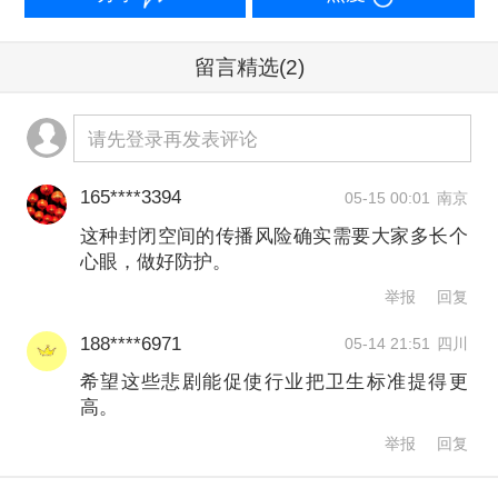
全船配备新风循环系统；公共场所及卫
生间配有洗手液一次性纸巾或消毒液等
留言精选
(2)
清洁消毒用品。此外，船上配有随船专
请先登录再发表评论
业医生，游客如遇不适，可前往医务室
就医。
165****3394
05-15 00:01
南京
这种封闭空间的传播风险确实需要大家多长个
比如“加勒比公主号”邮轮上周暴发了诺如
心眼，做好防护。
疫情，公主邮轮公司称根据疫情预防和
举报
回复
应对计划，增加清洁和消毒程序，并从
188****6971
05-14 21:51
四川
胃肠道疾病感染者中收集的病毒样本进
希望这些悲剧能促使行业把卫生标准提得更
高。
行测试，及时隔离患病乘客和船员，并
举报
回复
向卫生部门报告疫情情况，以便防疫部