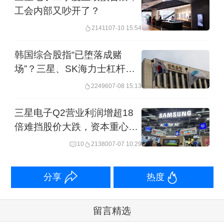
工会内部又吵开了？
21411
07-10 15:54
韩国综合股指“已堕落成赌
场”？三星、SK海力士杠杆
ETF风险被警告
22496
07-08 15:13
三星电子Q2营业利润增超18
倍难挡股价大跌，资本重心或
转向设备商
10
21380
07-07 10:29
分享
热度
留言精选