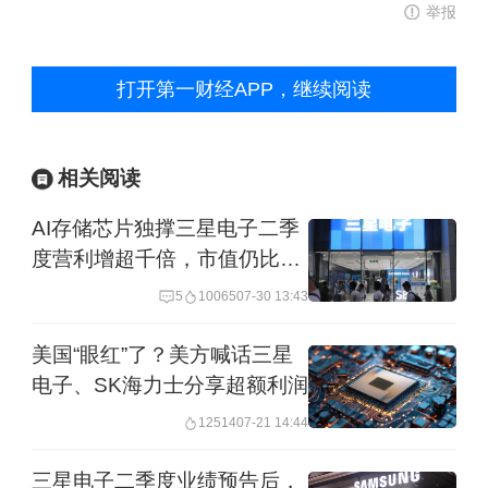
举报
打开第一财经APP，继续阅读
相关阅读
AI存储芯片独撑三星电子二季
度营利增超千倍，市值仍比峰
值跌去四成
5
10065
07-30 13:43
美国“眼红”了？美方喊话三星
电子、SK海力士分享超额利润
12514
07-21 14:44
三星电子二季度业绩预告后，