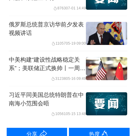
8763
07-01 14:49
俄罗斯总统普京访华前夕发表
视频讲话
11057
05-19 09:00
中美构建“建设性战略稳定关
系”；美联储正式换帅丨一周热
点回顾
31238
05-16 09:49
习近平同美国总统特朗普在中
南海小范围会晤
10561
05-15 13:48
分享
热度