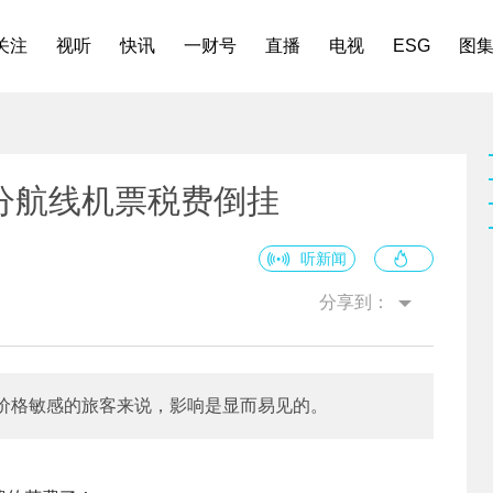
关注
视听
快讯
一财号
直播
电视
ESG
图
分航线机票税费倒挂
听新闻
分享到：
价格敏感的旅客来说，影响是显而易见的。