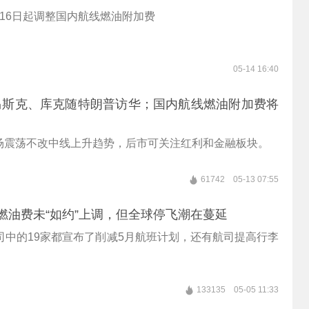
16日起调整国内航线燃油附加费
05-14 16:40
马斯克、库克随特朗普访华；国内航线燃油附加费将
场震荡不改中线上升趋势，后市可关注红利和金融板块。
61742
05-13 07:55
燃油费未“如约”上调，但全球停飞潮在蔓延
司中的19家都宣布了削减5月航班计划，还有航司提高行李
133135
05-05 11:33