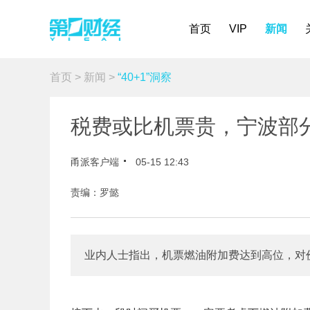
首页
VIP
新闻
首页
>
新闻
>
“40+1”洞察
税费或比机票贵，宁波部
甬派客户端
05-15 12:43
责编：罗懿
业内人士指出，机票燃油附加费达到高位，对