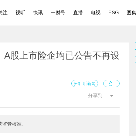
关注
视听
快讯
一财号
直播
电视
ESG
图
，A股上市险企均已公告不再设
听新闻
分享到：
获监管核准。