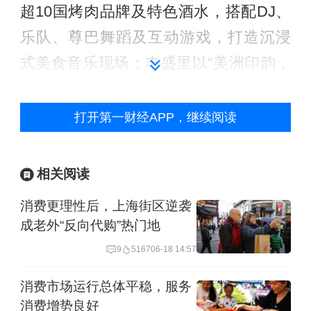
超10国烤肉品牌及特色酒水，搭配DJ、
乐队、尊巴舞蹈及互动游戏，打造沉浸
式美食音乐现场；丰盛里以“美洲印韵，
舌尖漫游”为主题，联动鹅岛全国首店及
多国西餐厅，推出美洲限定双人餐及地
打开第一财经APP，继续阅读
中海融合风味；前滩公园巷在“前滩好巷
吃肉节”集结64家多国风味、20家汉堡品
相关阅读
牌与20家美式烤肉矩阵，上演沪上最大
消费更理性后，上海街区逆袭
规模肉食狂欢节。
成老外“反向代购”热门地
9
5167
06-18 14:57
七宝古镇、南翔老街则将深耕非遗传统
美食，而新天地以国际时尚地标为舞
消费市场运行总体平稳，服务
消费增势良好
台，将大湾区非遗文化与现代市集体验