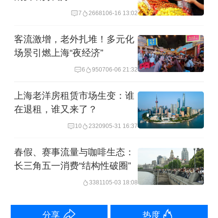
7
26681
06-16 13:02
创新融合。
客流激增，老外扎堆！多元化
另外，夏都小镇以“都市慢呼吸”为主题，
场景引燃上海“夜经济”
集结法式可丽饼、意式Gelato、德式烤
6
9507
06-06 21:32
肠等国际小吃，融合花艺、萌宠骑行与
上海老洋房租赁市场生变：谁
街头戏剧，打造“放风大会”；EKA天物将
在退租，谁又来了？
工业遗迹与自然美学融合，打造“美食万
10
23209
05-31 16:37
花境”，推出露台早午餐与下午茶团购，
春假、赛事流量与咖啡生态：
并于5月20日举办“天物音乐节”，营造艺
长三角五一消费“结构性破圈”
术与烟火交融的夜消费场景。
33811
05-03 18:08
大学路与鸿寿坊将以毕业季和花为主
分享
热度