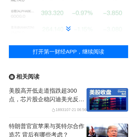
打开第一财经APP，继续阅读
相关阅读
个股方面，费城半导体指数重挫超4%，
美股高开低走道指跌超300
AI概念股普遍走弱。AMD、英特尔跌超
点，芯片股企稳闪迪美光反
5%。
攻，中国资产闪耀阿里巴巴涨
18931
07-21 06:56
近5%
存储芯片板块分化，美光科技跌
特朗普官宣苹果与英特尔合作
6.62%，希捷科技、西部数据跌超1%，
造芯 背后有哪些考虑？