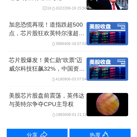
闪迪涨1.80%。
10
33222
06-19 15:50
加息恐慌再现！道指跌超500
福特汽车跌近7.5%，结束此前两个交易
点，芯片股狂欢英特尔涨超
日超20%的反弹行情，摩根士丹利发布
3%，SpaceX跌近5%上市以
38864
06-18 07:03
看多研报，高度看好福特全新成立的能
来首次收低，黄金跳水失守
4300美元
源业务板块。
芯片股爆发！黄仁勋“吹票”迈
威尔科技狂飙32%，中国资产
闪耀阿里京东大涨
纳斯达克中国金龙指数跌2.80%，阿里
41809
06-03 07:04
巴巴、百度跌超6%，拼多多逆势涨
美股芯片股盘前震荡，英伟达
0.26%。
与英特尔争夺CPU主导权
19830
06-01 21:11
【市场概述】
分享
热度