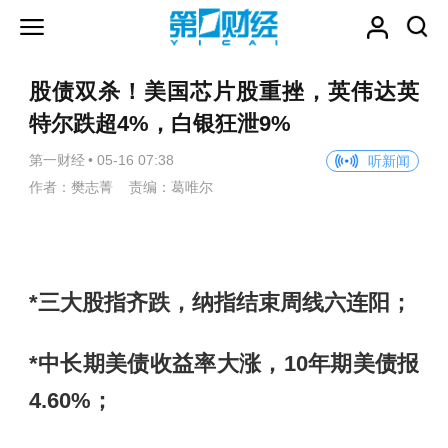
股债双杀！美国芯片股重挫，英伟达英
特尔跌超4%，白银狂泄9%
第一财经
•
05-16 07:38
听新闻
作者：樊志菁 责编：葛唯尔
*三大股指齐跌，纳指结束周线六连阳；
*中长期美债收益率大涨，10年期美债报
4.60%；