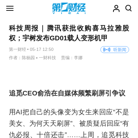
科技周报｜腾讯获批收购喜马拉雅股
权；宇树发布GD01载人变形机甲
第一财经
•
05-17 12:50
听新闻
作者：陈杨园 ▪ 一财科技 责编：李娜
追觅CEO俞浩在自媒体频繁刷屏引争议
用AI把自己的头像变为女生来回应“不是
美女、为何天天刷屏”、被质疑后回应“有
仇必报、十倍还击”……上周，追觅科技