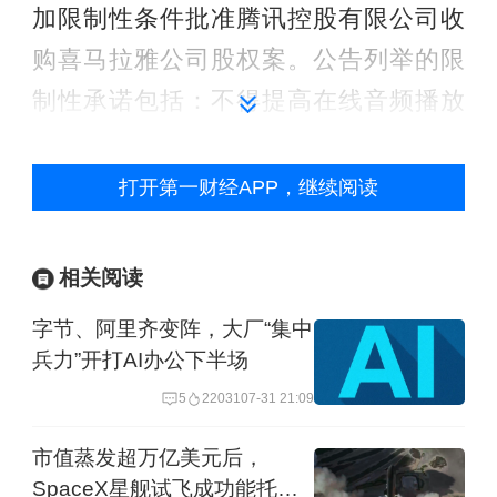
加限制性条件批准腾讯控股有限公司收
购喜马拉雅公司股权案。公告列举的限
制性承诺包括：不得提高在线音频播放
平台服务价格、不得降低在线音频播放
平台免费内容比例、不得与在线音频播
打开第一财经APP，继续阅读
放平台版权方达成独家授权、不得向汽
车厂商搭售在线音频播放平台或网络音
相关阅读
乐播放平台、不得限制主播在多个平台
字节、阿里齐变阵，大厂“集中
入驻或分发享有著作权的作品。
兵力”开打AI办公下半场
5
22031
07-31 21:09
【点评】
：腾讯是通过控股的腾讯音乐
与喜马拉雅签署协议。这笔收购完成
市值蒸发超万亿美元后，
SpaceX星舰试飞成功能托起
后，腾讯旗下的音频平台将新增一员。