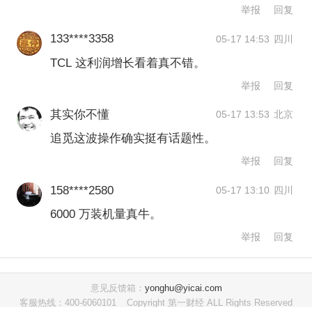
390万的宇树载人机甲，“上路自由”还有
举报
回复
点难
133****3358
05-17 14:53
四川
TCL 这利润增长看着真不错。
5月12日，宇树科技发布GD01载人变形
举报
回复
机甲，定价390万元起。据介绍，GD01
其实你不懂
05-17 13:53
北京
为全球首款量产版载人机甲，还可以变
追觅这波操作确实挺有话题性。
形，民用交通工具，体重约500kg（载人
举报
回复
后）。在官方发布视频中，宇树科技创
158****2580
05-17 13:10
四川
始人王兴兴亲身示范进入座舱体验。这
6000 万装机量真牛。
款机器的应用场景以及“民用交通工具”定
举报
回复
位迅速引发热议。
意见反馈箱：
yonghu@yicai.com
【点评】
：根据官方展示效果以及高定
客服热线：400-6060101
Copyright 第一财经 ALL Rights Reserved