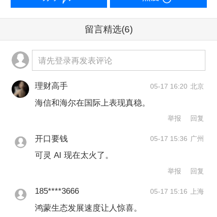
量已突破6000万。鸿蒙生态正迈向规模
化发展，今年有望实现突破1亿台的发展
留言精选
(6)
目标。
请先登录再发表评论
【点评】：
鸿蒙6终端装机量突破6000万
台，增长势头十分迅猛，短短两个月内
理财高手
05-17 16:20
北京
海信和海尔在国际上表现真稳。
用户规模稳步攀升，国产操作系统市场
举报
回复
认可度持续走高。但后续华为需持续优
开口要钱
化系统体验，拓宽合作圈层，补齐生态
05-17 15:36
广州
可灵 AI 现在太火了。
短板，在扩大装机规模的同时夯实软硬
举报
回复
件配套能力，才能稳步实现长期规模化
185****3666
05-17 15:16
上海
发展。
鸿蒙生态发展速度让人惊喜。