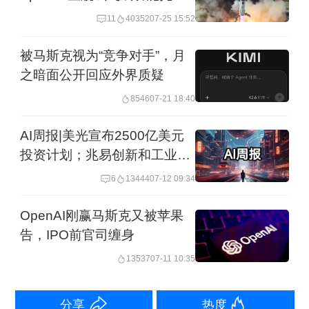
股价吗？
11
40352
07-25 15:52
对喜马拉雅和腾讯音乐而言，在行业竞
争激烈的当下，包括版权、内容在内的
被马斯克视为“竞争对手”，月
之暗面公开回应外界质疑
资源共享，成为这笔收购带来的可能
性。不过，喜马拉雅与腾讯音乐旗下的
8546
07-21 18:40
懒人听书用户存在一定重合，两者在定
AI周报|美光宣布2500亿美元
位上后续是否会进行切割，或进行整
投资计划；兆易创新和工业富
联预增
合，仍需观察。
6
13444
07-12 09:34
OpenAI刚赢马斯克又被苹果
鸿蒙6终端设备数突破6000万
告，IPO前官司缠身
13537
07-11 10:35
5月14日，华为终端BG首席执行官何刚
表示，搭载HarmonyOS 6的终端设备数
分享
热度