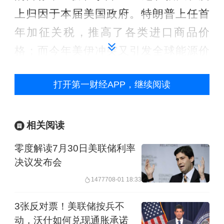
上归因于本届美国政府。特朗普上任首
年加征关税，推高了各类进口商品价
格；而今年美伊冲突又引发全球能源价
格冲击。最新数据显示，这一冲击正推
打开第一财经APP，继续阅读
动越来越多商品与服务价格上涨。
第一财经记者汇总发现，多位美联储官
相关阅读
员此前认为，关税影响只是一次性价格
零度解读7月30日美联储利率
上涨，并非持续通胀，因此可暂不关
决议发布会
注，原本有望在今年初暂停后重启降息
14777
08-01 18:33
周期。
3张反对票！美联储按兵不
动，沃什如何兑现通胀承诺
但随着美伊冲突引发的能源价格冲击引