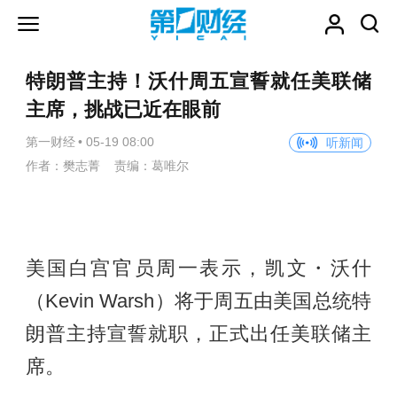
特朗普主持！沃什周五宣誓就任美联储
主席，挑战已近在眼前
第一财经
•
05-19 08:00
听新闻
作者：樊志菁 责编：葛唯尔
美国白宫官员周一表示，凯文・沃什
（Kevin Warsh）将于周五由美国总统特
朗普主持宣誓就职，正式出任美联储主
席。