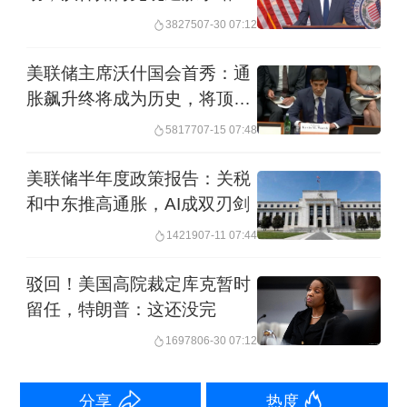
38275
07-30 07:12
发连锁反应，令通胀担忧加剧。上周出
炉的通胀数据持续超预期，引发债市动
美联储主席沃什国会首秀：通
荡。投资者重新调整仓位，认为通胀将
胀飙升终将成为历史，将顶住
特朗普施压
“粘性”不退，美联储或因此加息，最早可
58177
07-15 07:48
能12月启动。
美联储半年度政策报告：关税
和中东推高通胀，AI成双刃剑
债市已向美联储发出警示：伊朗地缘冲
14219
07-11 07:44
突催生的通胀风险不容忽视，美联储必
驳回！美国高院裁定库克暂时
须正视局势、拿出应对态度。全球投资
留任，特朗普：这还没完
者纷纷抛售各大主要经济体债券，规模
16978
06-30 07:12
约30万亿美元的美债全期限收益率曲线
大幅上行。货币政策高度敏感的2年期美
分享
热度