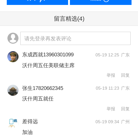
债收益率突破4%，站上美联储政策利率
区间上沿。债券价格下跌带动收益率走
留言精选
(4)
高，意味着市场投资者开始要求更高风
请先登录再发表评论
险补偿。
东成西就13960301099
05-19 12:25
广东
沃什如今必须领导的美联储政策制定者
沃什周五任美联储主席
中，越来越多官员对此感到忧虑，他需
举报
回复
要在利率政策方向上凝聚共识。
按照日
张生17820662345
05-19 11:23
广东
程安排，沃什的首次利率会议将于6月中
沃什周五就任
旬召开，届时他可能面临日益壮大的鹰
举报
回复
派阵营，这些政策制定者主张美联储明
差得远
05-19 09:34
广州
确转向，防范通胀。
加油