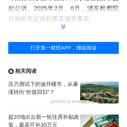
起公诉。2025年2月、6月，浦东检察院
分别补充起诉刘某某漏罪事实。
2025年9月，上海市浦东新区人民法院以
被告人刘某某犯非国家工作人员受贿
打开第一财经APP，继续阅读
罪，判处其有期徒刑十二年，并处罚金
人民币三百万元；以被告人邹某某犯非
相关阅读
国家工作人员受贿罪，判处其有期徒刑
压力测试下的迪拜楼市，从暴
六年九个月，并处罚金人民币一百万
涨转向“价值回归”？
元。判决已生效。
6717
07-21 16:56
此外，浦东检察院另起诉某地产公司内
超20地出台新一轮住房补贴政
策，最高可补30万元
部腐败系列案关联受贿人员8人，行贿人