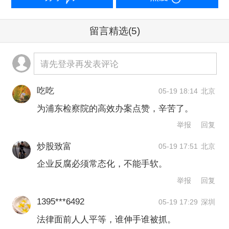
在补充起诉遗漏罪行方面，检察机关针
对新到案的行贿人和新发现的受贿事
留言精选
(5)
实，引导侦查机关全面收集证据，先后
两次补充起诉，受贿金额从报案时的
请先登录再发表评论
2000余万元到最终起诉认定的1.6亿余
吃吃
05-19 18:14
北京
元。
为浦东检察院的高效办案点赞，辛苦了。
举报
回复
同时，坚持受贿行贿一起查。刘某某、
炒股致富
邹某某案涉及19个商业广场项目、1个地
05-19 17:51
北京
企业反腐必须常态化，不能手软。
产项目及179个供配电工程项目，牵连出
举报
回复
项目拓展中心不同层级受贿人员、涉案
1395***6492
05-19 17:29
深圳
项目行贿人及行贿企业。检察机关成功
法律面前人人平等，谁伸手谁被抓。
起诉刘某某等主犯，另行起诉关联行受