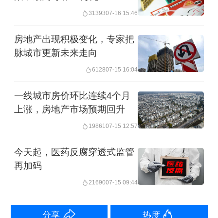
31393
07-16 15:46
员15人，行贿企业11家，相关案件已陆
续判决或在法院审理阶段。
房地产出现积极变化，专家把
脉城市更新未来走向
案例披露，本案系某房地产公司内部接
6128
07-15 16:04
到关于邹某某涉嫌商业贿赂的举报，向
一线城市房价环比连续4个月
浦东分局报案后案发。经初步侦查，证
上涨，房地产市场预期回升
据指向邹某某的上级刘某某有共同受贿
19861
07-15 12:57
嫌疑。但因本案涉及项目多、范围广、
今天起，医药反腐穿透式监管
时间跨度长，刘某某、邹某某到案后存
再加码
在诸多辩解，侦查难度大。浦东检察院
21690
07-15 09:44
介入引导侦查。
分享
热度