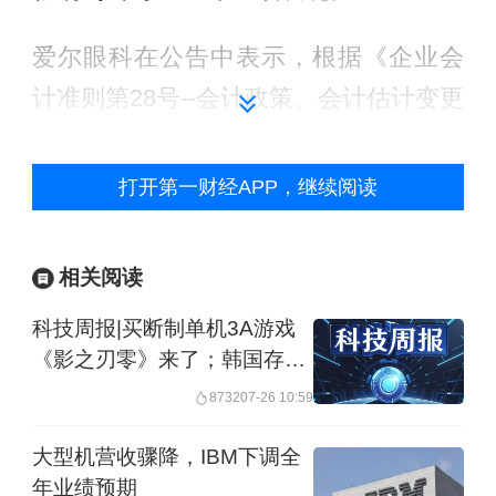
爱尔眼科在公告中表示，根据《企业会
计准则第28号--会计政策、会计估计变更
和差错更正》相关规定，上述税收事项
影响将计入公司2026年当期损益。
打开第一财经APP，继续阅读
作为全球规模最大的眼科连锁医疗机
相关阅读
构，爱尔眼科主要通过收购或者新建的
方式扩张自己的医院网络。截至2025年
科技周报|买断制单机3A游戏
《影之刃零》来了；韩国存储
12月31日，公司境内医院391家，门诊
龙头股价回升
8732
07-26 10:59
部/诊所272家；境外已布局179家眼科中
心及诊所。
大型机营收骤降，IBM下调全
年业绩预期