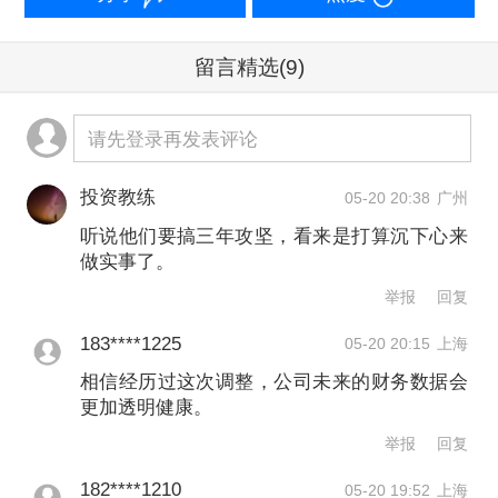
块第一，但却是净利润下滑幅度最大的
留言精选
(9)
一家企业。
爱尔眼科曾经是市场中的白马股之一，
请先登录再发表评论
但近年来，公司股价持续走低，当前股
投资教练
05-20 20:38
广州
价每股不足10元，关于公司增长是否失
听说他们要搞三年攻坚，看来是打算沉下心来
速也受到关注。
做实事了。
举报
回复
5月18日，在爱尔眼科2025年年度股东
183****1225
05-20 20:15
上海
大会上，公司董事长陈邦表示，公司自
相信经历过这次调整，公司未来的财务数据会
更加透明健康。
上市以来，整体上把握了一次次政策、
举报
回复
市场环境、行业技术的机会，即便是在
182****1210
05-20 19:52
上海
最困难的时候也录得了正向增长。整个