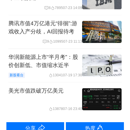
2025年，爱尔眼科实现营业收入223.53
6
7895
07-23 14:09
亿元，同比增长6.53%；归属于上市公
腾讯市值4万亿港元“徘徊”:游
司股东的净利润32.4亿元，同比下降
戏收入产分歧，AI回报待考
8.88%，是公司上市以来首次出现净利
9
10995
07-23 11:13
润下滑。
华润新能源上市“半月考”：股
价创新低、市值缩水近半
具体到公司产品收入，除了屈光项目收
新股看台
13041
07-19 17:30
入同比增长10.26%外，其他产品如白内
障项目、眼前段项目等收入增长均低于
美光市值跌破万亿美元
10%。
13878
07-16 23:40
值得一提的是，在A股上市眼科医院企业
中，爱尔眼科2025年的收入虽然位列板
分享
热度