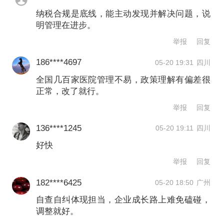
纳税合规是底线，能主动发现并解决问题，说
板块的行情来看，现在确实比较低
明管理在进步。
迷。“但我们没有失去信心，觉得在这个
举报
回复
时间点也是一种机会，要好好沉淀自
186****4697
05-20 19:31
四川
己，定义为3年攻坚计划。”
全国几百家医院管理不易，政策理解有偏差很
正常，改了就行。
举报
举报
回复
文章作者
136****1245
05-20 19:11
四川
林志吟
好快
举报
回复
第一财经广告合作，
请点击这里
182****6425
05-20 18:50
广州
此内容为第一财经原创，著作权归第一财经所有。未经第一财
经书面授权，不得以任何方式加以使用，包括转载、摘编、复
自查自纠体现担当，企业成长路上难免磕碰，
制或建立镜像。第一财经保留追究侵权者法律责任的权利。
调整就好。
如需获得授权请联系第一财经版权部：