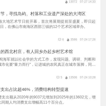
13072
07-27 14:33
术节，寻找岛屿、村落和工业遗产深处的大湾区
海大地艺术节日前开幕，首次将展期提前至盛夏，即日起
1月3日，在佛山市南海区西部三镇的12个艺术区域举办。
6
3586
07-24 17:26
人的西北村庄，有人回乡办起乡村艺术馆
起，阎海军就以社会学的方式工作，发现问题、调研、判断和
城市化要“量力而行”，让进城的农民真正在城市落脚，同时
土的力量，不要让乡村的家园荒芜。
5
13506
07-24 10:28
支出占比超46%，消费结构转型提速
出额从2020年的9037元增加到2025年的13602元，增
比同期人均消费支出增幅高11个百分点。