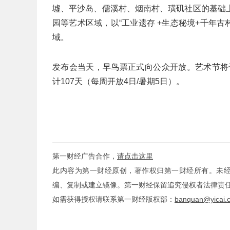
墟、平沙岛、儒溪村、烟南村、璜矶社区的基础
园等艺术区域，以“工业遗存 +生态秘境+千年
域。
发布会当天，早鸟票正式向公众开放。艺术节将于2
计107天（每周开放4日/暑期5日）。
第一财经广告合作，
请点击这里
此内容为第一财经原创，著作权归第一财经所有。未
编、复制或建立镜像。第一财经保留追究侵权者法律责
如需获得授权请联系第一财经版权部：
banquan@yicai.