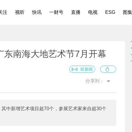
关注
视听
快讯
一财号
直播
电视
ESG
图
广东南海大地艺术节7月开幕
听新闻
分享到：
，其中新增艺术项目超70个，参展艺术家来自超30个