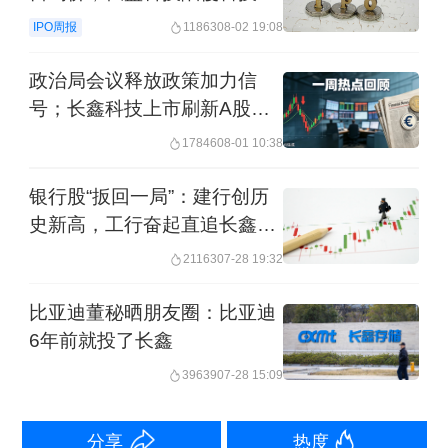
秘密纠纷
IPO周报
11863
08-02 19:08
7.68亿股用于员工激励，市值最高超200
政治局会议释放政策加力信
亿
号；长鑫科技上市刷新A股纪
录｜一周热点回顾
17846
08-01 10:38
招股书显示，朱一明本次用于未来激励
的股份来源于公司第二期员工持股计
银行股“扳回一局”：建行创历
史新高，工行奋起直追长鑫科
划。2024年5月，长鑫科技董事会审议决
技
21163
07-28 19:32
定，将第二期员工持股计划中的15.36亿
股股份授予朱一明。
比亚迪董秘晒朋友圈：比亚迪
6年前就投了长鑫
经履行内外部相关程序，公司于2025年7
39639
07-28 15:09
月与朱一明签署了《股权授予协议》，
授予价格为0.108元/注册资本，这部分股
分享
热度