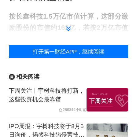
按长鑫科技1.5万亿市值计算，这部分激
励股份的市值约162亿，若按2万亿市值
计算，激励股份市值超200亿。根据可查
信息，这笔员工激励的市值金额，是A股
打开第一财经APP，继续阅读
历史最大个人股权激励。
相关阅读
与此同时，朱一明承诺了超长股份锁
下周关注丨宇树科技将打新，
定，在长鑫科技上市后的第一个十年，
这些投资机会最靠谱
不转让所持股份，
上市满10年后的第二
28634
4小时前
个十年里，每年最多减持上一年末剩余
锁定股份总数的20%。这一超长股份锁
IPO周报：宇树科技将于8月5
日询价，韬盛科技陷侵害技术
定期在A股历史也较为罕见。