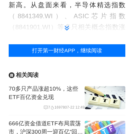
新高。从盘面来看，半导体精选指数
（8841349.WI）、ASIC芯片指数
（8841901.WI）等多只相关概念指数涨
幅超过4.9%。
打开第一财经APP，继续阅读
个股层面更是多点开花、涨势凌厉，华
虹公司、长电科技（600584.SH）等5只
相关阅读
半导体个股纷纷涨停；寒武纪上涨
70多只产品涨超10%，这些
9.37%，股价攀升至1435元，创历史新
ETF百亿资金兑现
高；同时，中芯国际（688981.SH）、
7
16978
07-22 12:49
北方华创（002371.SZ）等25只半导体
个股同步创出股价历史新高。
666亿资金借道ETF布局震荡
市，沪深300周一迎百亿“回马