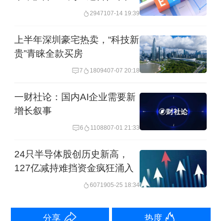
枪”
这一表现直接映射到ETF市场上，多只
29471
07-14 19:39
芯片、半导体ETF产品牢牢占据市场涨
上半年深圳豪宅热卖，“科技新
幅榜前列。Wind数据显示，截至当日收
贵”青睐全款买房
盘，涨幅前50的ETF几乎被半导体、芯
7
18094
07-07 20:18
片、科创等热门细分赛道被包揽，赛道
一财社论：国内AI企业需要新
强势特征十分显著。
增长叙事
6
11088
07-01 21:33
其中，信创ETF广发以9.63%的单日涨幅
领跑市场。基金一季度报告显示，该产
24只半导体股创历史新高，
127亿减持难挡资金疯狂涌入
品前十大重仓股中8只为半导体个股，2
60719
05-25 18:34
只为计算机设备个股。此外，半导体龙
头ETF工银单日涨幅达7.89%，半导体
分享
热度