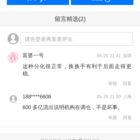
ETF南方、半导体ETF鹏华紧随其后。
留言精选
(2)
与此同时，芯片ETF华夏上涨7.53%、科
创芯片ETF嘉实等多只产品涨幅均超过
请先登录再发表评论
7%；同时，19只科创50主题ETF当日平
均涨幅超过5.8%，14只跻身“前50强”，
富婆一号
05-25 21:41
深圳
这种分化很正常，换换手有利于后面走得更
科创50增强ETF南方涨幅更是突破
稳。
6.5%。
举报
回复
188****6608
05-25 21:20
上海
但把视线从K线移到资金流向，画面可能
600 多亿流出说明机构在调仓，不是坏事。
就没那么“火热”了。Wind数据显示，截
举报
回复
至5月24日，最近一周有超过648.69亿元
资金从股票型ETF市场净流出，其中科