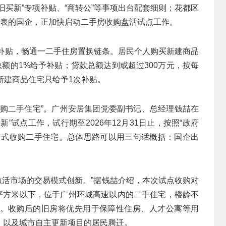
旧买新”专项补贴、“商转公”等事项出台配套细则；花都区
代表的国企，正加快启动二手房收购盘活试点工作。
项补贴，畅通一二手住房置换链条。居民个人购买新建商品
总额的1%给予补贴；贷款总额达到或超过300万元，按每
新建商品住宅只给予1次补贴。
收购二手住宅”。广州安居集团党委副书记、总经理钱喆在
”试点工作，试行期至2026年12月31日止，按照“政府
方式收购二手住宅。总体思路可以用三句话概括：国企出
是激活市场的交易模式创新。”据钱喆介绍，本次试点收购对
0平方米以下，位于广州环城高速以内的二手住宅，楼龄不
。收购后的旧房将优先用于保障性住房、人才公寓等用
，以及城市自主更新项目的居民腾迁。