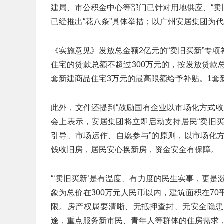
建局、市公积金中心等部门已针对用地供应、“卖
已经推出“花八条”具体举措；以广州安居集团为
《实施意见》发放总金额2亿元的“卖旧买新”专
住宅的贷款总额不超过300万元的，按发放贷款
套新建商品住宅3万元的最高限额给予补贴。1套
此外，文件还提到“鼓励国有企业以市场化方式
会上表示，安居集团将立即启动支持居民“卖旧买新
引导、市场运作、自愿参与”的原则，以市场化
钱收旧房，居民安心换新房，资金安全有保障。
“‘卖旧买新’是有温度、有力度的民生实事，更
象为总价在300万元人民币以内，建筑面积在7
限。房产权属要清晰、无抵押查封、无安全隐患
途，重点服务新市民、青年人等群体的住房需求