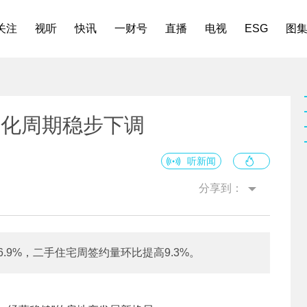
关注
视听
快讯
一财号
直播
电视
ESG
图
去化周期稳步下调
听新闻
分享到：
.9%，二手住宅周签约量环比提高9.3%。