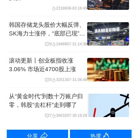
日进行。股东团体计划此后要求召开临
22186
08-03 16:49
时股东大会，并申请暂停协议效力的临
时禁令。对于薪资协议的实施，后续法
韩国存储龙头股价大幅反弹、
SK海力士涨停，“底部已现”仍
律博弈仍可能带来不确定性。
言之尚早
9
19489
07-31 14:38
“这种情况带来几个方面的启示。”权小星
滚动更新丨创业板指收涨
分析说，首先是“同患难不能共富贵”的利
3.06% 市场近4700股上涨
润分配困局亟待破解。三星半导体业务
5
32013
07-31 08:46
过去在行业低迷时往往需要其他部门“接
从“黄金时代”到数十万账户归
济”，如今AI驱动的存储芯片景气周期来
零，韩股“去杠杆”走到哪了
临，存储芯片事业部员工获得最大利益
7
36632
07-30 19:28
份额，这是源于能力更出色，还是仅仅
在AI革命中占据了正确位置？如何公平
分享
热度