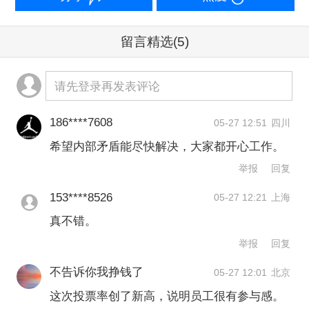
分配巨额利润，不仅关乎三星，更是一
个全球性的行业议题。
留言精选
(5)
其次是“营业利润N%”模式可能加剧行业
请先登录再发表评论
两极分化。三星电子和SK海力士分别拿
186****7608
05-27 12:51
四川
出营业利润10.5%和营业利润10%来给
希望内部矛盾能尽快解决，大家都开心工作。
员工发放绩效奖金的分配模式，很可能
举报
回复
在韩国产业界加速推广，并加剧企业间
153****8526
05-27 12:21
上海
的薪酬差距。除了半导体、造船、军
真不错。
工、电力器具等景气行业外，多数行业
举报
回复
难以复制此类模式，各行业要求额外发
不告诉你我挣钱了
05-27 12:01
北京
放绩效奖金的呼声恐将日益高涨，从而
这次投票率创了新高，说明员工很有参与感。