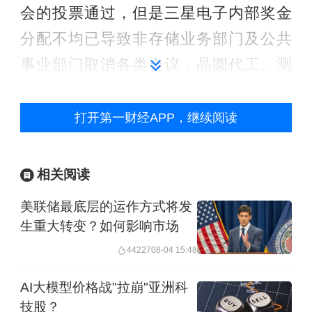
会的投票通过，但是三星电子内部奖金
分配不均已导致非存储业务部门及公共
事业部门取消各类会议，晶圆代工、测
试封装板块怠工现象蔓延。而这两大环
节正是高带宽内存（HBM）后端封装与
打开第一财经APP，继续阅读
检测的核心工序。封装测试一旦受阻，
将冲击三星为英伟达新一代AI加速器供
相关阅读
货的HBM4产能。
美联储最底层的运作方式将发
生重大转变？如何影响市场
在股东层面，代表三星电子部分少数股
44227
08-04 15:48
东利益的团体ACT，已获三星电子同意
查阅和复制股东名册，预计5月27日或28
AI大模型价格战"拉崩"亚洲科
技股？