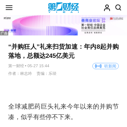
“并购狂人”礼来扫货加速：年内8起并购
落地，总额达245亿美元
第一财经
•
05-27 15:44
听新闻
作者：林志吟 责编：乐琰
全球减肥药巨头礼来今年以来的并购节
凑，似乎有些停不下来。