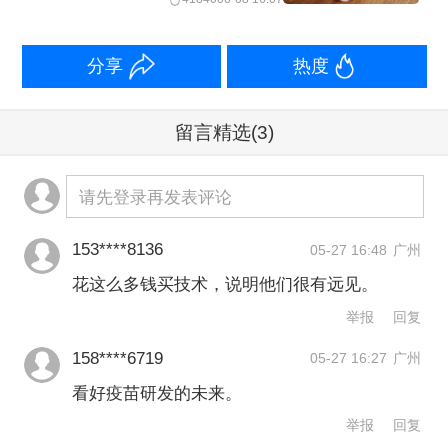
图覆盖抗感染、代谢、肿瘤、免疫、神
分享
热度
经科学等不同领域。
从管线开发阶段来看，礼来今年收购的
留言精选
(3)
产品主要处于临床早期或临床前阶段，
请先登录再发表评论
其实距离商业化落地和产生实质性商业
收益还有较长周期。
153****8136
05-27 16:48
广州
花这么多钱买技术，说明他们很有远见。
而礼来大手笔收购的底气，源于GLP-1
举报
回复
药物替尔泊肽创造的巨额现金流。
158****6719
05-27 16:27
广州
看好疫苗研发的未来。
凭借降糖以及减肥适应证这两大适应
举报
回复
证，替尔泊肽2025全年销售额达到