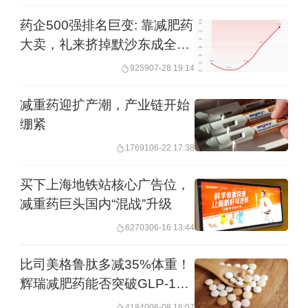
效，但耐受性不佳，导致整体接种率偏
药企500强排名巨变: 靠减肥药
低，部分人群对第二针接种存在犹豫，
大卖，礼来挤掉默沙东成全球
使得很大一部分患者无法获得充分防
第三大药企
9259
07-28 19:14
护。而amezosvatein搭载新一代合成佐
减重药迎扩产潮，产业链开始
剂，可以克服这个挑战。
绷紧
17691
06-22 17:38
今年以来，礼来每个月都在“买买买”，宣
布的并购交易已达到8起，合计拟斥资
买下上海地铁站核心广告位，
减重药巨头国内“混战”升级
245.3亿美元。除了前述三家疫苗外，礼
来今年揽入怀中的企业有NLRP3抑制剂
62703
06-16 13:44
企业Ventyx、睡眠药物开发企业
比司美格鲁肽多减35%体重！
Centessa、体内CAR-T疗法企业
辉瑞减肥药能否突破GLP-1药
物疗效瓶颈
Kelonia、JAK2抑制剂Ajax等，收购的版
41840
06-08 16:07