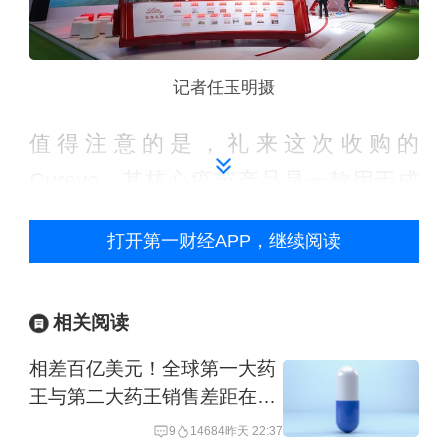
记者任玉明摄
值得注意的是，礼来这次收购的
Curevo，其核心疫苗产品是一款用于成
人带状疱疹预防的佐剂亚单位疫苗
打开第一财经APP，继续阅读
amezosvatein。当前，全球已有其他带
状疱疹疫苗获批上市，与此同时，还有
相关阅读
多款带状疱疹疫苗还在研发中。
相差百亿美元！全球第一大药
对于收购Curevo，礼来给出的理由是：
王与第二大药王销售差距在拉
目前市场上的主流带状疱疹疫苗虽有疗
大
9
14684
昨天 22:37