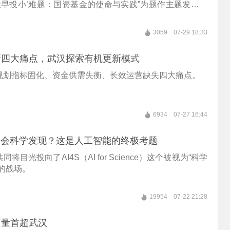
投早投小’难题：国资基金的使命与实践”为题作主题发言，
基金在投早投小领域的思考与上海国投先导两年来的探索
3059
07-29 18:33
新四大痛点，武汉探索有机更新模式
规划指标固化、资金供需失衡、长效运营缺失四大痛点。
6934
07-27 16:44
不会科学发现？这是人工智能的终极考题
将目光投向了AI4S（AI for Science）这个被视为“科学
的战场。
19954
07-22 21:28
有量首超武汉