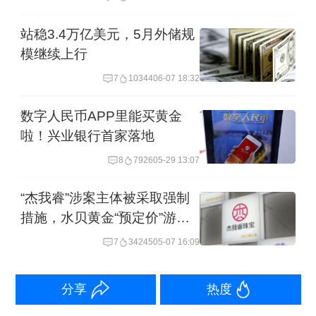
态度再度出现变化。
站稳3.4万亿美元，5月外储规
模继续上行
除风险等级调整外，多家银行还从交易
7
10344
06-07 18:32
便利性和成本端发力。
数字人民币APP里能买黄金
兴业银行今年4月与京东金岳（厦门）数
啦！兴业银行首家落地
字科技有限公司合作开展积存金代销业
8
7926
05-29 13:07
务，并于5月8日起延长手机银行及网银
“杰我睿”涉案主体被采取强制
渠道交易时间，由原先最晚至23时调整
措施，水贝黄金“预定价”游戏
为次日凌晨2时。建设银行、招商银行、
终结
7
34245
05-07 16:09
江苏银行、民生银行等也已陆续上线夜
盘交易服务，以覆盖国际黄金市场活跃
分享
热度
时段。