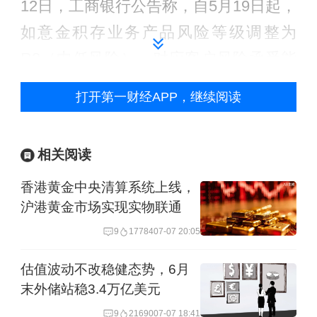
12日，工商银行公告称，自5月19日起，
如意金积存业务产品风险等级调整为
R2（中低风险），对应客户风险承受能
力等级调整为C2（稳健型）及以上客
打开第一财经APP，继续阅读
户。
这一调整距离工行今年年初收紧准入仅
相关阅读
过去约四个月。当时国际金价快速冲
香港黄金中央清算系统上线，
高、波动剧烈，多家银行集中发布风险
沪港黄金市场实现实物联通
提示，并通过提高起购金额、上调风险
9
17784
07-07 20:05
等级、限制部分客户交易权限等方式控
估值波动不改稳健态势，6月
制风险敞口。如今，随着金价回调及波
末外储站稳3.4万亿美元
动率阶段性回落，银行对积存金业务的
9
21690
07-07 18:41