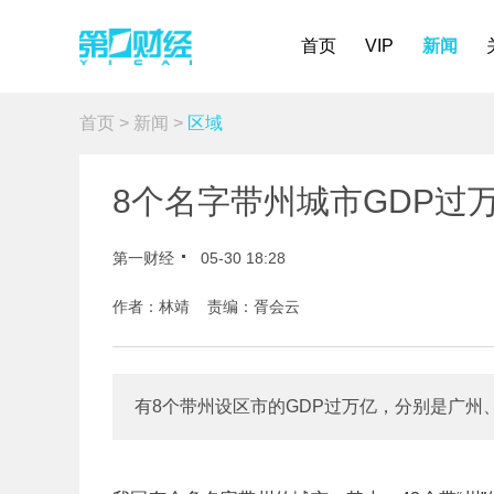
首页
VIP
新闻
首页
>
新闻
>
区域
8个名字带州城市GDP过
第一财经
05-30 18:28
作者：林靖 责编：胥会云
有8个带州设区市的GDP过万亿，分别是广