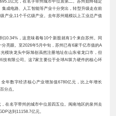
7695.1亿元，在名字带州城市中位居第二。苏州始终锚定
、集成电路、人工智能等产业十分突出，转型升级走在前
级产业,11个千亿级产业。去年苏州规模以上工业总产值
到10.34%，这意味着每10个新股就有1个来自苏州。同
分亮眼。至2026年5月中旬，苏州已有6家千亿市值的A
全球光模块龙头中际旭创虽然注册地址在山东省龙口市，但
科技有限公司。这7家主要位于全球AI算力硬件的核心环
元。全年数字经济核心产业增加值6780亿元，比上年增长
个百分点。
亿元，在名字带州的城市中位居四五位。闽南地区的泉州去
DP达到11158.7亿元。