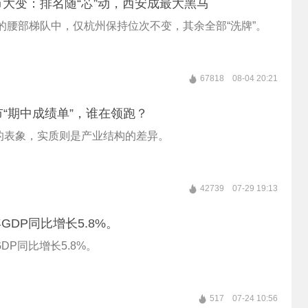
市大变：排名随“芯”动，西安成最大黑马
位的腰部梯队中，仅杭州保持位次不变，其余全部“洗牌”。
67818
08-04 20:21
市“期中成绩单”，谁在领跑？
的表象，实质则是产业结构的差异。
42739
07-29 19:13
GDP同比增长5.8%。
DP同比增长5.8%。
517
07-24 10:56