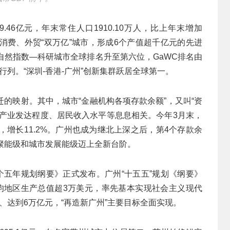
9.46亿元，年末常住人口1910.10万人，比上年末增加
三个消费、外贸“双万亿”城市，形成6个产值超千亿元的先进
自然指数—科研城市全球排名升至第六位，GaWC排名由
市行列。“深圳-香港-广州”创新集群跃居全球第一。
的映射。其中，城市“金融机构各项存款余额”，又叫“资
与产业发达程度、居民收入水平等息息相关。今年3月末，
，增长11.2%。广州也成为继北上深之后，第4个存款余
聚能级和城市发展能级迈上全新台阶。
个五年规划纲要》正式发布。广州“十五五”规划《纲要》
、人均地区生产总值超3万美元，率先基本实现社会主义现代
番、达到6万亿元，“再造新广州”主要目标全面实现。