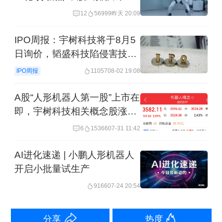
求中签
成
12
56999
昨天 20:09
IPO周报：宇树科技将于8月5
5月27日上午，三星电子工会表示其成员
日询价，韬盛科技陷侵害技术
已批准薪资协议，投票赞成率达
秘密纠纷
IPO周报
11057
08-02 19:08
73.7%。三星电子劳工大罢工风险暂时
平息。据薪资协议，三星电子负责半导
A股“人形机器人第一股”上市在
即，宇树科技相关概念股涨超
体业务的DS部门旗下存储芯片事业部的
6%
6
15366
07-31 11:42
员工2026年度将有望最高获得约6亿韩元
的绩效奖金。
AI进化速递 | 小鹏人形机器人
开启小批量试生产
【点评】该投票率创下三星创办以来类
9166
07-24 20:54
似工会投票的新高，重塑利益分配机
制，但后续在内部奖金分配不均的问
分享
热度