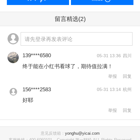
题、股东团体利益的协调上仍然有分歧
留言精选
(2)
需要弥合。内部奖金分配不均已导致DS
部门旗下非存储业务部门出现怠工现
请先登录再发表评论
象。此外，对于薪资协议的实施，后续
三星电子股东团体的法律博弈仍可能带
139****6580
05-31 13:36
四川
终于能在小红书看球了，期待值拉满！
来不确定性。
举报
回复
存储三巨头冲破万亿美元市值
156****2583
05-31 13:14
杭州
好耶
5月27日，全球最大的三家DRAM（动态
举报
回复
随机存取内存）存储企业三星电子、SK
海力士和美光均实现了市值突破万亿美
意见反馈箱：
yonghu@yicai.com
客服热线：400-6060101
Copyright 第一财经 ALL Rights Reserved