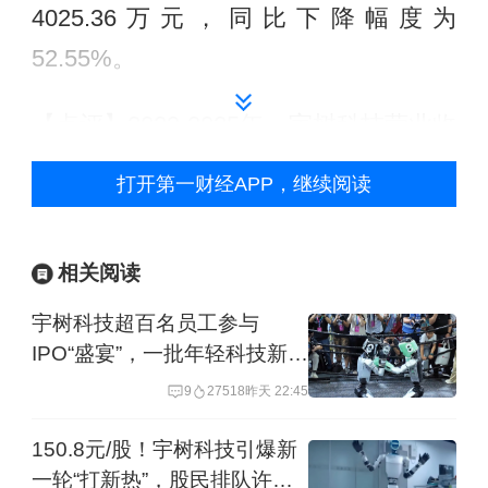
4025.36万元，同比下降幅度为
52.55%。
【点评】2023-2025年，宇树科技营业收
入从1.59亿元跃升至16.99亿元，扣非净
打开第一财经APP，继续阅读
利润从-1801.91万元增长为5.91亿元。
但在今年一季度，宇树科技营收出现增
相关阅读
速放缓、净利润同比下降。对此，宇树
宇树科技超百名员工参与
科技解释称，研发费用同比大幅增加
IPO“盛宴”，一批年轻科技新贵
3832.8万元，叠加借助央视春晚等平台
或诞生
9
27518
昨天 22:45
推广推高当期销售费用所致。
150.8元/股！宇树科技引爆新
三星电子薪资协议获工会成员超七成赞
一轮“打新热”，股民排队许愿