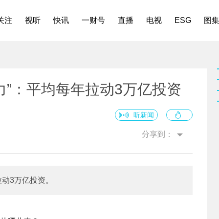
关注
视听
快讯
一财号
直播
电视
ESG
图
力”：平均每年拉动3万亿投资
听新闻
分享到：
拉动3万亿投资。