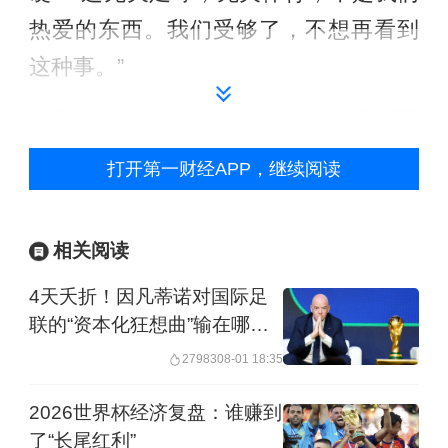
热爱的东西。我们受够了，不想再看到
这种事。”
打开第一财经APP，继续阅读
相关阅读
4天夭折！因凡蒂诺对国际足
联的“资本化狂想曲”输在哪
里？
27983
08-01 18:35
2026世界杯经济复盘：谁赚到
法国总统马克龙（资料图）
了“长尾红利”