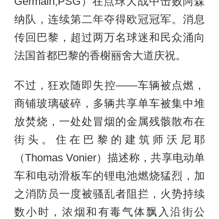
Germain,PSG）在点球大战中击败阿森
纳队，连续第二年夺得欧冠冠军。消息
传回巴黎，超过两万名球迷和民众涌向
法国首都巴黎的香榭丽舍大道庆祝。
不过，狂欢随即失控——车辆被点燃，
商铺玻璃破碎，多辆共享单车被集中堆
放焚烧，一处处冒烟的金属残骸散布在
街头。住在巴黎的建筑师沃尼耶
（Thomas Vonier）描述称，共享电动单
车和电动滑板车的锂电池燃烧猛烈，加
之消防员一度被骚乱者阻拦，火势持续
数小时，浓烟和有毒气体飘入沿街公