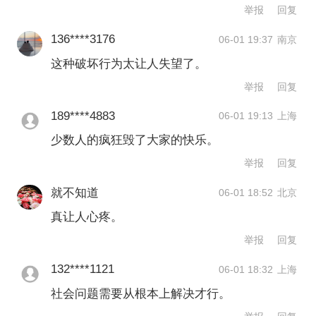
这次骚乱的经济损失，还需等待法国保
举报
回复
险行业联合会（France Assureurs）的统
136****3176
06-01 19:37
南京
计。但参照以往案例，比如2023年6月，
这种破坏行为太让人失望了。
17岁少年纳赫尔（Nahel Merzouk）遭警
举报
回复
察枪杀引发的骚乱持续约8天，造成5662
189****4883
06-01 19:13
上海
辆汽车被焚毁、逾千处建筑受损。法国
少数人的疯狂毁了大家的快乐。
举报
回复
雇主联合会（Medef）当时估计仅商业领
域损失超过10亿欧元，两个月后，
就不知道
06-01 18:52
北京
真让人心疼。
France Assureurs汇总的保险理赔金额达
举报
回复
7.3亿欧元，其中商业地产损失占65%，
132****1121
公共财产损失占27%。
06-01 18:32
上海
社会问题需要从根本上解决才行。
此次巴黎骚乱持续时间较短，但地理范