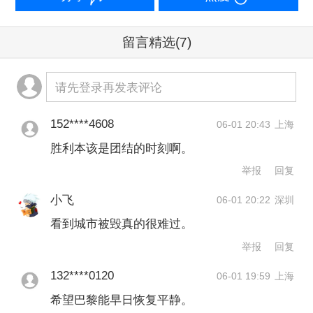
会分化这些根本问题。
留言精选
(7)
当晚与朋友走上巴黎街头庆祝、却遭遇
催泪瓦斯的法律行业从业者伊兰·加贝
请先登录再发表评论
（Ilan Gabet）称：“这只是极少数人，
152****4608
06-01 20:43
上海
但正是这极少数人毁掉了数万人的庆
胜利本该是团结的时刻啊。
典，明天又将占据所有新闻频道的全部
举报
回复
版面。本可以是一场美好的全民狂欢，
小飞
06-01 20:22
深圳
但没有任何人为此做好准备。结果早在
看到城市被毁真的很难过。
意料之中。”
举报
回复
132****0120
06-01 19:59
上海
经济损失几何
希望巴黎能早日恢复平静。