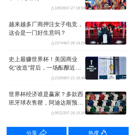
10530
07-27 19:59
为何赢了比赛还发生骚乱
越来越多厂商押注女子电竞，
骚乱与欧冠本身的关系，其实并不直
这会是一门好生意吗？
接。有法国观察人士称，这些打砸者很
22744
07-26 14:29
多都是在法国出生长大的移民后裔——
史上最赚世界杯！美国商业
他们长期面对高失业率和社会边缘化，
化“改造”背后，一场酝酿近二
平日积压的不满找不到出口，烧的车、
十年的起飞
21659
07-21 16:48
砸的店，发泄的都是与足球无关的愤
世界杯经济谁是赢家？多款西
怒。欧冠夜街头人潮汹涌、警力分散，
班牙球衣售罄，阿迪达斯预计
提供了不良行为的窗口。这也解释了为
相关销售超17亿美元
95222
07-20 15:20
何法国政府年年加派警力、骚乱却常常
重演，治标之举解决不了郊区贫困和社
分享
热度