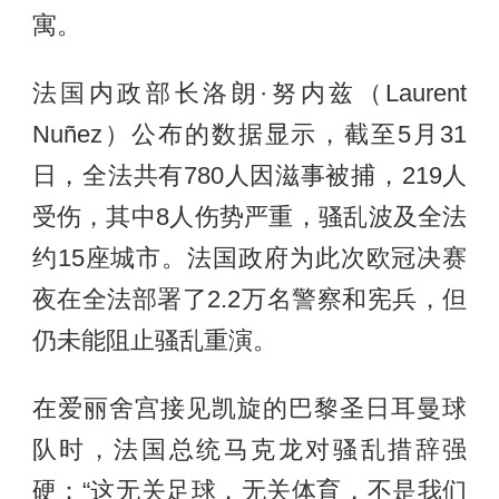
寓。
法国内政部长洛朗·努内兹（Laurent
Nuñez）公布的数据显示，截至5月31
日，全法共有780人因滋事被捕，219人
受伤，其中8人伤势严重，骚乱波及全法
约15座城市。法国政府为此次欧冠决赛
夜在全法部署了2.2万名警察和宪兵，但
仍未能阻止骚乱重演。
在爱丽舍宫接见凯旋的巴黎圣日耳曼球
队时，法国总统马克龙对骚乱措辞强
硬：“这无关足球，无关体育，不是我们