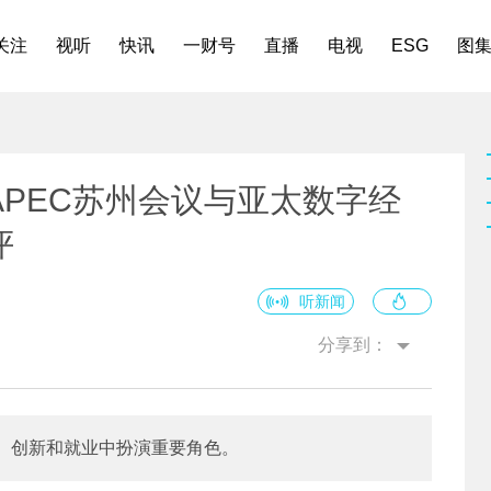
关注
视听
快讯
一财号
直播
电视
ESG
图
PEC苏州会议与亚太数字经
评
听新闻
分享到：
、创新和就业中扮演重要角色。