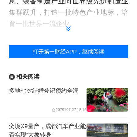
息、装备制造产业向世界级先进制造业
集群跃升，打造一批特色产业地标，培
育一批世界一流企业。
到2035年，工业增加值规模迈向万亿
打开第一财经APP，继续阅读
级，
以先进制造业为骨干的现代化产业
体系趋于成熟，全面建成全国先进制造
业基地，努力建设世界一流先进制造业
相关阅读
城市。
多地七夕结婚登记预约全满
在主要任务方面，《意见》提出构建8大
20791
07-27 18:16
体系。
奕境X9量产，成都汽车产业能
否实现“大象转身”
一是构建现代化产业体系，
着力巩固提