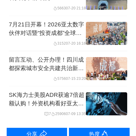
5663
07-20 21:18
升6大特色优势产业、培育壮大9大战略
性新兴产业、前瞻布局10大未来产业、
7月21日开幕！2026亚太数字
融合发展生产性服务业，不断增强先进
伙伴对话暨“投资成都”全球招
商大会来了
制造业的骨干支撑作用。
3152
07-20 16:16
留言互动、公开办理！四川成
二是构建立园满园承载体系，
着力深入
都探索城市安全共建共治新路
推进特色立园、企业满园，提升园区专
径
5756
07-15 23:20
业化运营能力，以“园中园”形式打造一批
SK海力士美股ADR获逾7倍超
特色园区品牌，积极引育重大项目，扩
额认购！外资机构看好亚太、
大有效投资，打造一批镇园之宝、明日
中国科技股
7
25906
07-09 13:35
之星。
分享
热度