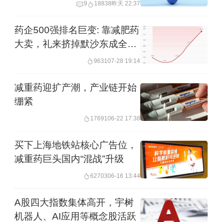
大
9
18838
昨天 22:37
药企500强排名巨变: 靠减肥药
大卖，礼来挤掉默沙东成全球
第三大药企
9631
07-28 19:14
减重药迎扩产潮，产业链开始
绷紧
17691
06-22 17:38
买下上海地铁站核心广告位，
减重药巨头国内“混战”升级
62703
06-16 13:44
A股四大指数集体高开，宇树
机器人、AI应用等概念股活跃