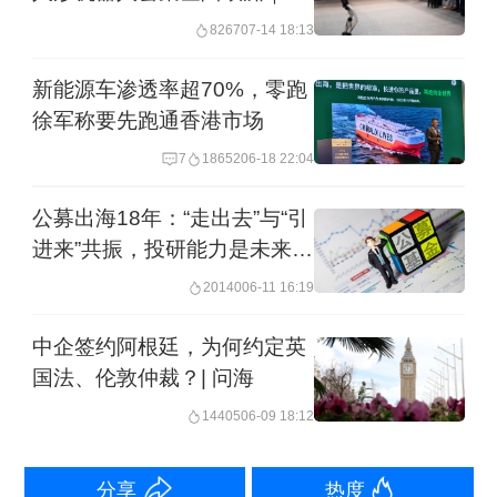
海
力或法务部门的任务，而是涉及组织架
8267
07-14 18:13
构、人才战略、技术体系乃至品牌形象
新能源车渗透率超70%，零跑
的系统工程。对于出海企业而言，真正
徐军称要先跑通香港市场
需要建立的是一套系统化、可扩展的治
7
18652
06-18 22:04
理机制。
公募出海18年：“走出去”与“引
进来”共振，投研能力是未来核
在企业端，出海路径正在分化。越来越
心竞争力
20140
06-11 16:19
复杂的环境也在倒逼中国企业从“走出
去”走向“走上去”。
中企签约阿根廷，为何约定英
国法、伦敦仲裁？| 问海
于今年3月在北交所挂牌上市的昆山海菲
14405
06-09 18:12
曼科技集团，就走出了“先在欧美立足，
再回归中国”的路径。其创始人边
仿
在近
分享
热度