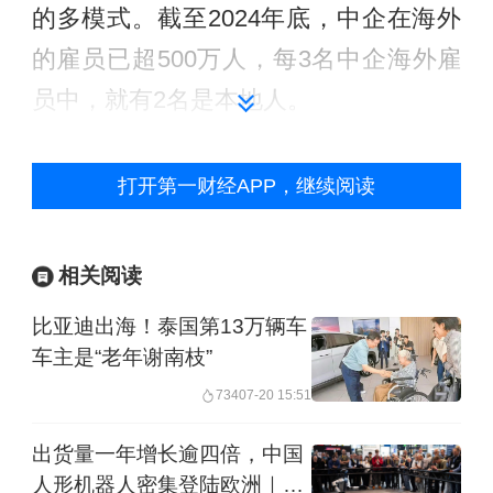
的多模式。截至2024年底，中企在海外
的雇员已超500万人，每3名中企海外雇
员中，就有2名是本地人。
这意味着，薪酬管理已不是后台事务，
打开第一财经APP，继续阅读
而是连接合规、文化与组织能力的前端
枢纽。马莉认为，真正的挑战不在于“看
相关阅读
到复杂度”，而在于“能否把这些变化转化
比亚迪出海！泰国第13万辆车
为企业长期的全球运营能力”。
车主是“老年谢南枝”
在她看来，中企出海面临的合规压力尤
734
07-20 15:51
为突出。当前全球各国都在密集收紧用
出货量一年增长逾四倍，中国
工与数据安全法规，合规已不仅仅是人
人形机器人密集登陆欧洲｜问