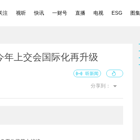
关注
视听
快讯
一财号
直播
电视
ESG
图
今年上交会国际化再升级
听新闻
分享到：