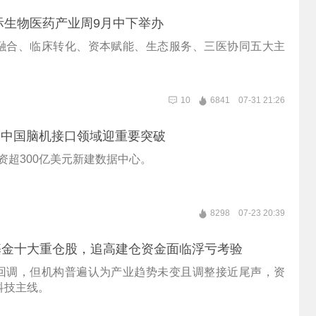
国际生物医药产业周9月中下举办
融合、临床转化、资本赋能、生态服务、三医协同五大主
10
6841
07-31 21:26
丨中国脑机接口领域迎重要突破
划斥资超300亿美元新建数据中心。
8298
07-23 20:39
基金十大重仓股，追高建仓资金面临浮亏考验
回调，但机构普遍认为产业趋势未变且调整接近尾声，资
科技主线。