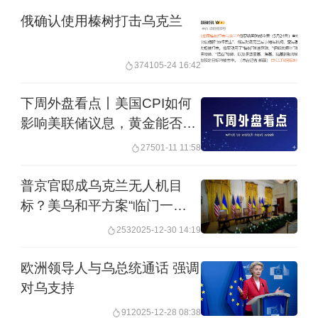
俄确认使用榛树打击乌克兰
3741
05-24 16:42
下周外盘看点丨美国CPI如何
影响美联储议息，黄金能否创
新高
275
01-11 11:58
普京官邸成乌克兰无人机目
标？美乌和平方案“临门一
脚”生变
253
2025-12-30 14:19
欧洲领导人与乌总统通话 强调
对乌支持
91
2025-12-28 08:38