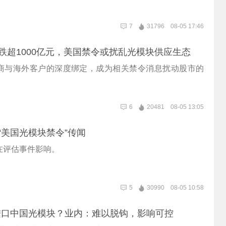
7
31796
08-05 17:46
值跌超1000亿元，美国禁令或扰乱光模块供应生态
商与海外客户的深度绑定，成为相关禁令消息扰动股市的
6
20481
08-05 13:05
应“美国光模块禁令”传闻
在评估事件影响。
5
30990
08-05 10:58
进口中国光模块？业内：难以脱钩，影响可控