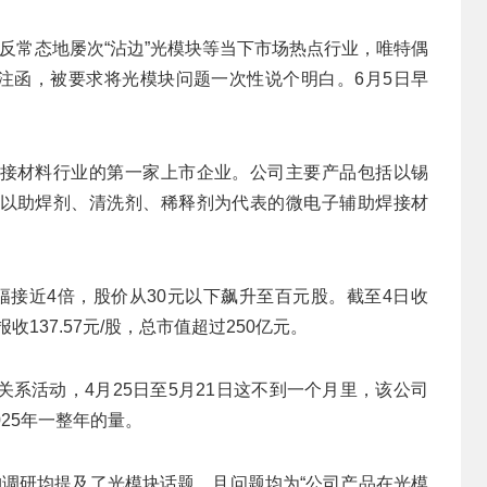
反常态地屡次“沾边”光模块等当下市场热点行业，唯特偶
的关注函，被要求将光模块问题一次性说个明白。6月5日早
接材料行业的第一家上市企业。公司主要产品包括以锡
以助焊剂、清洗剂、稀释剂为代表的微电子辅助焊接材
幅接近4倍，股价从30元以下飙升至百元股。截至4日收
收137.57元/股，总市值超过250亿元。
系活动，4月25日至5月21日这不到一个月里，该公司
25年一整年的量。
构调研均提及了光模块话题，且问题均为“公司产品在光模