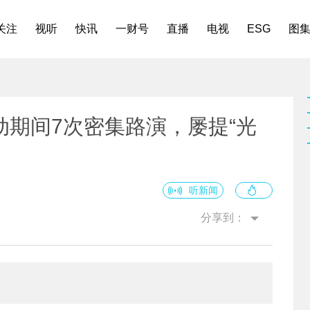
关注
视听
快讯
一财号
直播
电视
ESG
图
期间7次密集路演，屡提“光
听新闻
分享到：