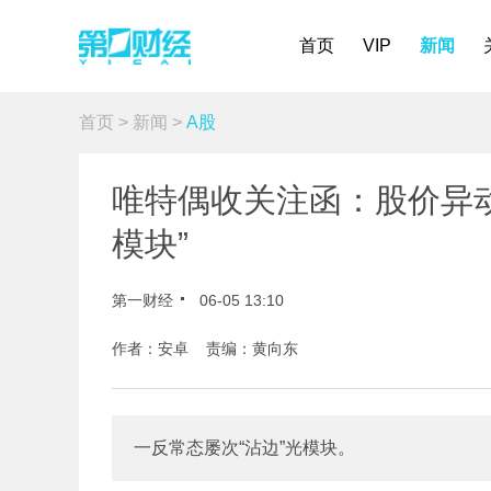
首页
VIP
新闻
首页
>
新闻
>
A股
唯特偶收关注函：股价异动
模块”
第一财经
06-05 13:10
作者：安卓 责编：黄向东
一反常态屡次“沾边”光模块。