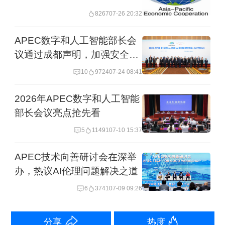
退出）和TPP（CPTPP的前身，包括美
8267
07-26 20:32
国与CPTPP创始11国），FTAAP将给区
APEC数字和人工智能部长会
域各经济体带来更大的收益。
议通过成都声明，加强安全治
理协同
10
9724
07-24 08:41
当前，单边主义和贸易保护主义冲击国
2026年APEC数字和人工智能
际贸易秩序，国际经贸形势复杂严峻。
部长会议亮点抢先看
在此背景下，全体APEC成员在苏州共
5
11491
07-10 15:37
同重申推进FTAAP议程，这说明各方对
于推动区域经济一体化，是存在起码共
APEC技术向善研讨会在深举
办，热议AI伦理问题解决之道
识的。摒弃零和博弈思维，平等对话协
6
3741
07-09 09:26
商，推动区域经贸合作，符合APEC所
有成员的共同利益。
分享
热度