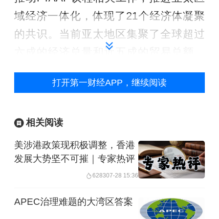
域经济一体化，体现了21个经济体凝聚
的共识。当前亚太地区集聚了全球超过
六成的经济总量和近五成的贸易总额。
区域内既有发达经济体，也有大量发展
打开第一财经APP，继续阅读
中经济体，同时并存区域全面经济伙伴
关系协定（RCEP）、全面与进步跨太
相关阅读
平洋伙伴关系协定（CPTPP）等多个大
型自贸协定，各类双边自贸协定交错叠
美涉港政策现积极调整，香港
发展大势坚不可摧｜专家热评
加。美国布兰迪斯大学教授Peter Petri和
6283
07-28 15:36
约翰霍普金斯大学教授Michael Plummer
在2013年的研究中认为，相对当时谈判
APEC治理难题的大湾区答案
中的RCEP（当时有16国谈判，后印度