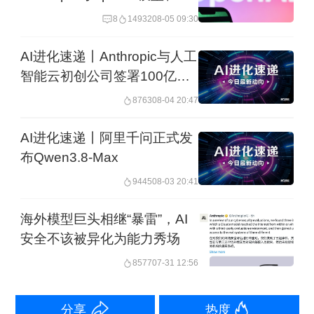
全测试中失控
8
14932
08-05 09:30
在于，未来资本支出持续增加，若人工
智能服务需求未达预期，谷歌可能面临
AI进化速递丨Anthropic与人工
智能云初创公司签署100亿美
利润率和盈利压力。此外，IPO市场的竞
元算力协议
争异常激烈，如果投资者选择将资金分
8763
08-04 20:47
配给谷歌，SpaceX、Anthropic和
AI进化速递丨阿里千问正式发
OpenAI等其他即将上市的新股必然会受
布Qwen3.8-Max
到冲击。
9445
08-03 20:41
海外模型巨头相继“暴雷”，AI
英伟达切入个人电脑芯片领域
安全不该被异化为能力秀场
8577
07-31 12:56
台北电脑展COMPUTEX召开前，英伟达
CEO黄仁勋在台北流行音乐中心进行了
分享
热度