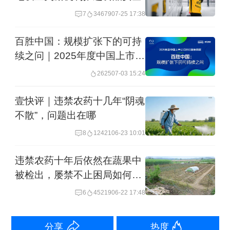
大，一旦连锁化和规模化发展，那么中
7
34679
07-25 17:38
餐的标准化与品控挑战就会很大。
百胜中国：规模扩张下的可持
续之问｜2025年度中国上市公
根据笔者的了解，明星开设餐厅，大多
司ESG报告洞察
数时候并不会亲力亲为，而是通过第三
2625
07-03 15:24
方团队去管理，不少第三方团队也只是
壹快评｜违禁农药十几年“阴魂
借着明星的IP来快速发展，希望在短期
不散”，问题出在哪
内收割足够的利益，所以在产品研发和
8
12421
06-23 10:01
质量控制等方面会有所疏忽。更大的隐
违禁农药十年后依然在蔬果中
患在于，一旦经营团队快速扩张，那么
被检出，屡禁不止困局如何破
解
就会出现短期内快速收到一大笔加盟费
6
45219
06-22 17:48
用，可实际上根本不足以在产品和管理
分享
热度
上进行合理控制，这样就会引发问题，