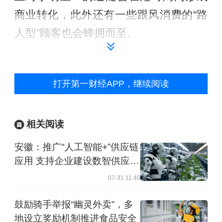
商业转化，此外还有一些跟风消费的“路
人型”顾客也会蜂拥而至。
然而，做IP生意首先要懂得“内容”，无论
做哪种业态，一定要了解产品的核心价
打开第一财经APP，继续阅读
值，比如做服饰要讲究设计、面料和做
工等，而做餐饮则要懂得菜品、价格与
相关阅读
餐厅管理。中式餐饮与西餐最大的区别
安徽：推广“人工智能+”供应链
点就是标准化，西餐可以将食物的油炸
应用 支持企业建设数智供应链
时间精准到秒，而中餐很多菜品就是靠
控制塔
07-31 11:40
厨师的手艺，不同厨师烹饪的菜品多少
鼓励骑手举报“幽灵外卖”，多
都有差异，如果是单店经营则问题不
地设立奖励机制推进食品安全