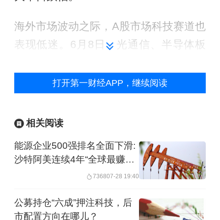
海外市场波动之际，A股市场科技赛道也
表现低迷。6月8日，光通信、半导体板
块领跌两市，多只前期涨幅巨大的热门
个股大幅下跌，而在6月7日，半导体、
打开第一财经APP，继续阅读
AI板块已经出现明显调整。与此同时，
煤炭、工程机械、农业、电信等传统板
相关阅读
块逆势走强，成为市场为数不多的亮
能源企业500强排名全面下滑:
点。
沙特阿美连续4年“全球最赚
钱”纪录被Alphabet终结
7368
07-28 19:40
此前，“硅基涨、碳基跌”的极致分化行情
已经持续了许久。浙商证券研报数据显
公募持仓“六成”押注科技，后
市配置方向在哪儿？
示，拉长时间看从2024年以来，A股半