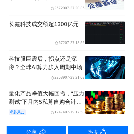
25720
07-27 20:35
导体指数累计上涨159%，而同期消费指
数仅上涨0.4%。从盈利增速来看，2025
长鑫科技成交额超1300亿元
年A股AI科技板块EBIT（息税前利润）
同比增速高达47.81%，消费板块则
672
07-27 13:56
为-1.16%。
科技股巨震后，拐点还是深
蹲？全球AI算力步入周期中场
这份数据表明，碳基与硅基风格分化已
22589
07-23 21:03
经持续了不少时间，这种分化在近期达
量化产品净值大幅回撤，“压力
到了顶峰。5月以来，光通信、存储芯
测试”下月内5私募自购合计超
片、AI芯片等科技细分赛道轮番上涨，
2亿元
私募风云
17474
07-19 17:58
部分个股在短短一个月内股价翻倍。
分享
热度