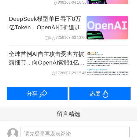
8081
08-04 16:56
DeepSeek模型单日吞下8万
亿Token，OpenAI打折追赶
5
72561
08-03 13:00
全球首例AI自主攻击受害方披
露细节，向OpenAI索赔1亿美
元算力资源
17288
07-29 15:46
分享
热度
留言精选
请先登录再发表评论