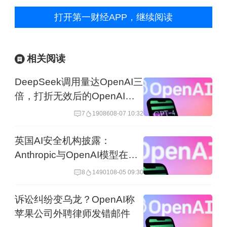
打开第一财经APP，继续阅读
相关阅读
DeepSeek调用量达OpenAI三
倍，打折无效后的OpenAI选
择免费
7
19086
08-07 10:32
英国AI安全机构披露：
Anthropic与OpenAI模型在安
全测试中失控
8
14901
08-05 09:30
诉讼纠纷变乌龙？OpenAI称
苹果公司外聘律师发错邮件