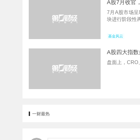
A股7月收官
7月A股市场
块进行阶段性
基金风云
A股四大指
盘面上，CR
一财最热