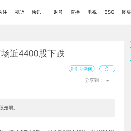
关注
视听
快讯
一财号
直播
电视
ESG
图
场近4400股下跌
听新闻
分享到：
股走弱。