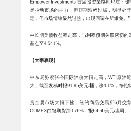
Empower Investments 首席投资策略
是拉动市场的主力；但短期涨幅过猛，明显处于
定，但市场情绪显然过热，出现回调在所难免。”
中长期美债收益率走高，与利率预期关联密切的2年期
基点至4.541%。
【大宗表现】
中东局势紧张令国际油价大幅走高，WTI原油近月
大，截至发稿时报91.85美元/桶，涨4.1%，布伦特
贵金属市场大幅下挫，纽约商品交易所6月交割的CO
COMEX白银期货跌0.76%，报64.60美元/盎司。