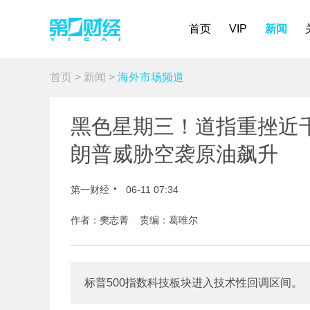
首页
VIP
新闻
首页
>
新闻
>
海外市场频道
黑色星期三！道指重挫近
朗普威胁空袭原油飙升
第一财经
06-11 07:34
作者：樊志菁 责编：葛唯尔
标普500指数科技板块进入技术性回调区间。