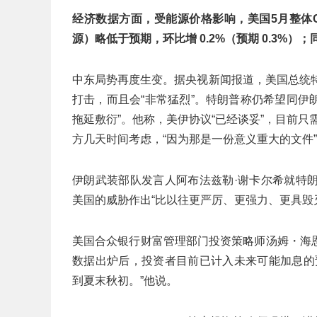
经济数据方面，受能源价格影响，美国5月整体CP
源）略低于预期，环比增 0.2%（预期 0.3%）；
中东局势再度生变。据央视新闻报道，美国总统
打击，而且会“非常猛烈”。特朗普称仍希望同伊
拖延敷衍”。他称，美伊协议“已经谈妥”，目前只
方几天时间考虑，“因为那是一份意义重大的文件
伊朗武装部队发言人阿布法兹勒·谢卡尔希就特
美国的威胁作出“比以往更严厉、更强力、更具毁
美国合众银行财富管理部门投资策略师汤姆・海
数据出炉后，投资者目前已计入未来可能加息的
到夏末秋初。”他说。