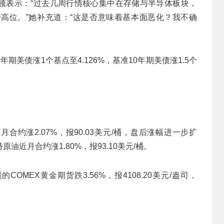
师玛塔・诺顿表示：“过去几周行情核心集中在存储与半导体板块，
高位。”她补充道：“这是否意味着基本面恶化？我不确
美债涨1个基点至4.126%，基准10年期美债涨1.5个
合约涨2.07%，报90.03美元/桶，盘后涨幅进一步扩
原油近月合约涨1.80%，报93.10美元/桶。
MEX黄金期货跌3.56%，报4108.20美元/盎司，