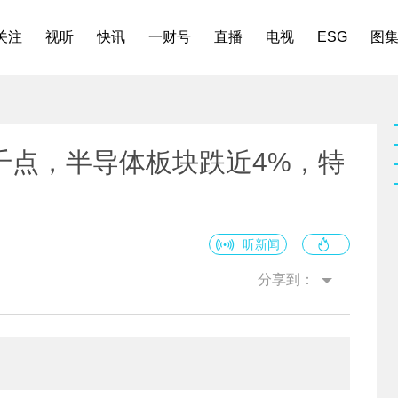
关注
视听
快讯
一财号
直播
电视
ESG
图
千点，半导体板块跌近4%，特
听新闻
分享到：