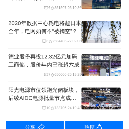
境外交易者
6
8515
07-03 10:36
周期或已渐行渐近。
2030年数据中心耗电将超日本
其中，储能需求正在成为锂需求的核心
全年，电网如何不“被掏空”？
增量引擎。国信证券研报数据显示，6月
6
25844
06-27 09:06
锂电池环节6家企业合计排产约
德业股份再投12.32亿元加码
175.7GWh，同比增长68%、环比增长
工商储，股价年内已涨超六成
6%，行业高景气依旧。
7
6500
06-25 19:29
东吴证券研报也显示，储能电芯“一芯难
阳光电源市值领跑光储板块，
求”，头部企业订单普遍排至2026年底至
后续AIDC电源批量节点成关
注焦点
2027年第二季度，产能趋于饱和。
10
7337
06-24 19:48
全球范围内，储能需求也稳步增长，国
分享
热度