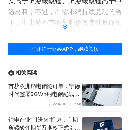
头高于上游碳酸锂、上游碳酸锂高于中
游材料；不过，在需求端持续兑现的当
下，中上游环节的盈利修复弹性反而更
大。
打开第一财经APP，继续阅读
储能需求向好，锂价低位反弹
短期来看，本轮碳酸锂价格反弹的直接
相关阅读
催化来自需求侧结构性变化。
首获欧洲钠电储能订单，宁德
时代签署5GWh钠电储能战略
上述锂电产业人士进一步分析称，2026
合作协议
22341
07-16 19:48
年碳酸锂基本面的结构从单一新能源车
驱动向新能源车、储能、AI算力三重共
锂电产业“引进来”提速，广期
所碳酸锂期货及期权正式引入
振转变，一个更健康、更持续的供需新