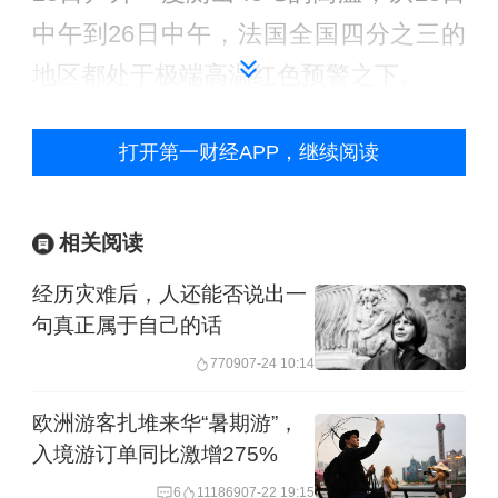
中午到26日中午，法国全国四分之三的
地区都处于极端高温红色预警之下。
中国移动空调在热浪袭击的德国、奥地
打开第一财经APP，继续阅读
利等其他欧洲国家也出现脱销。据海关
数据，今年前5个月中国向法国、荷兰、
相关阅读
比利时三个西欧国家的空调出口额同比
经历灾难后，人还能否说出一
均翻倍增长，向西班牙、葡萄牙、德国
句真正属于自己的话
等中南欧国家的空调出口额也都实现两
7709
07-24 10:14
位数以上的大幅增长。
欧洲游客扎堆来华“暑期游”，
入境游订单同比激增275%
6
111869
07-22 19:15