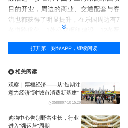
目的开业，周边的商业、交通配套与客
流也都获得了明显提升，在乐园周边有7
条道路优化、1处公交枢纽建设、12条配
套交通线路开通、去年下半年在滴滴平
打开第一财经APP，继续阅读
台上的订单较上半年提升了735%。
相关阅读
观察｜票根经济——从“短期注
意力经济”到“城市消费新基建”
35888
07-10 15:26
购物中心告别野蛮生长，行业
进入“强运营”周期