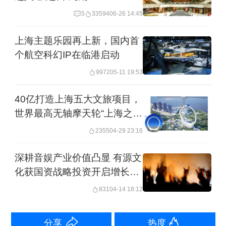
5
33594
06-26 14:45
谈及消费情况，陈洁透露，开业第一
上海主题乐园再上新，国内首
个航空科幻IP在临港启动
年，上海乐高乐园门票收入与二次消费
9972
05-11 19:53
收入各占50%。在商品端，乐园累计售
出超23万个乐高人仔，其中约四分之一
40亿打造上海五大文旅项目，
是游客在园内自主设计并作为纪念品收
世界最高无轴摩天轮“上海之
门”拟年底开工
藏。
2355
04-29 23:16
深耕音娱产业价值凸显 有源文
“主题景区的收入来源主要包括门票、餐
化获国资战略投资开启增长新
饮、购物、住宿等，一些传统景区的收
篇
831
04-14 18:12
入是比较单一化的，基本只靠门票，而
具有IP衍生价值的一些主题乐园则有大
分享
热度