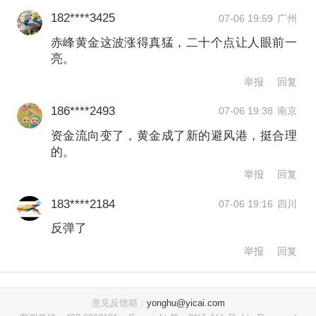
182****3425
07-06 19:59
广州
赤峰黄金这波涨得真猛，二十个点让人眼前一
亮。
举报
回复
186****2493
07-06 19:38
南京
资金流向变了，黄金成了新的避风港，挺合理
数据来源：第一财经据Wind统计
的。
举报
回复
中报窗口期：机会与风险并存
183****2184
07-06 19:16
四川
反弹了
市场正等待业绩验证，即将到来的中报
举报
回复
窗口期成为黄金股投资的关键博弈阶
段。
意见反馈箱：
yonghu@yicai.com