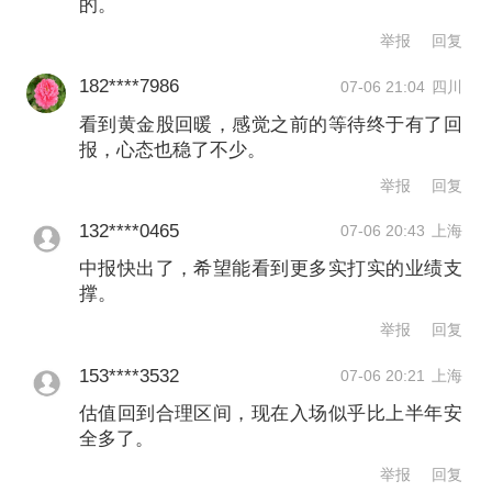
跑，山金国际上涨18.88%，两家公司先
的。
后发布股票交易异常波动公告，提示累
举报
回复
计涨幅偏离值超20%；此外，还有西部
182****7986
07-06 21:04
四川
黄金、中金黄金、招金黄金、山东黄
看到黄金股回暖，感觉之前的等待终于有了回
报，心态也稳了不少。
金、晓程科技（300139.SZ）等5只个股
举报
回复
涨幅超过10%。
132****0465
07-06 20:43
上海
“科技板块高位调整，资金需要寻找新的
中报快出了，希望能看到更多实打实的业绩支
撑。
避风港。”一位市场人士分析称，黄金股
举报
回复
经过半年调整，估值已回到合理区间，
153****3532
07-06 20:21
上海
上周国际金价三天内从每盎司4000美元
估值回到合理区间，现在入场似乎比上半年安
下方拉升至4200美元上方，金价反弹催
全多了。
化下，黄金股成为资金切换选择。
举报
回复