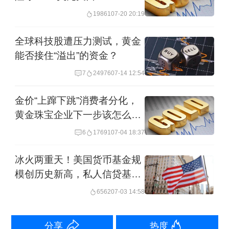
黄金价格从年初5598美元/盎司的历史高
19861
07-20 20:19
点震荡下行，截至上半年末跌破4000美
全球科技股遭压力测试，黄金
元/盎司关口，回撤幅度约30%。
能否接住“溢出”的资金？
7
24976
07-14 12:54
跟随金价高台跳水，黄金股跌得更多。
据Wind数据，上半年10只黄金股有6只
金价“上蹿下跳”消费者分化，
黄金珠宝企业下一步该怎么
收跌，山东黄金领跌，期内累计下跌
办？
6
17691
07-04 18:37
40.35%，最大回撤达62.05%；其次是山
金国际，上半年累计下跌28.92%，最大
冰火两重天！美国货币基金规
模创历史新高，私人信贷基金
回撤55.90%；中金黄金（600489.SH）
赎回需求高涨
6562
07-03 14:58
下跌22.73%，最大回撤56.20%。
跌幅相对小的个股回撤幅度也较大，招
分享
热度