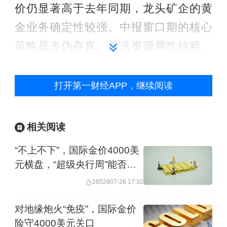
价仍显著高于去年同期，龙头矿企的黄
金业务确定性较强。中报窗口期的核心
策略是去伪存真，优选资源属性纯粹、
成本优势突出、业绩确定性强的标的，
回避单纯概念炒作、缺乏基本面支撑的
打开第一财经APP，继续阅读
个股。
相关阅读
超跌后反弹，黄金股下半年怎么走
“不上不下”，国际金价4000美
回顾2026年上半年，黄金市场上演了一
元横盘，“超级央行周”能否打
破僵局？
轮史诗级的过山车行情。受地缘政治紧
26526
07-26 17:32
张与美联储降息预期推动，国际现货黄
对地缘炮火“免疫”，国际金价
金价格一度冲高至历史峰值。伦敦现货
险守4000美元关口