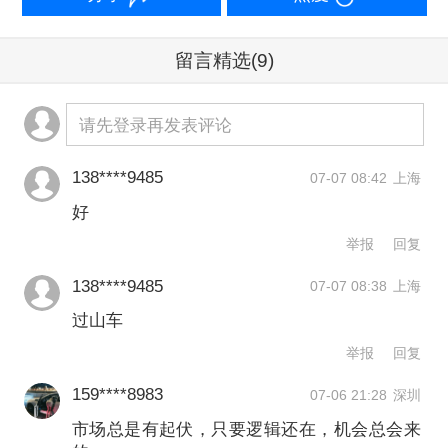
金黄金（000506.SZ）上半年下跌
留言精选
(9)
10.26%，最大回撤达到59.82%；赤峰黄
金同期下跌15.04%，最大回撤达
请先登录再发表评论
45.77%。
138****9485
07-07 08:42
上海
到了7月，行情有所反转，截至7月6日，
好
10只黄金股9只月内翻红，且反弹力度与
举报
回复
前期跌幅呈现明显的正相关性，上半年
138****9485
07-07 08:38
上海
回撤最深的山东黄金、山金国际、招金
过山车
黄金等，在7月反弹中均位居前列。
举报
回复
159****8983
07-06 21:28
深圳
其中，赤峰黄金以20.06%的周涨幅领
市场总是有起伏，只要逻辑还在，机会总会来