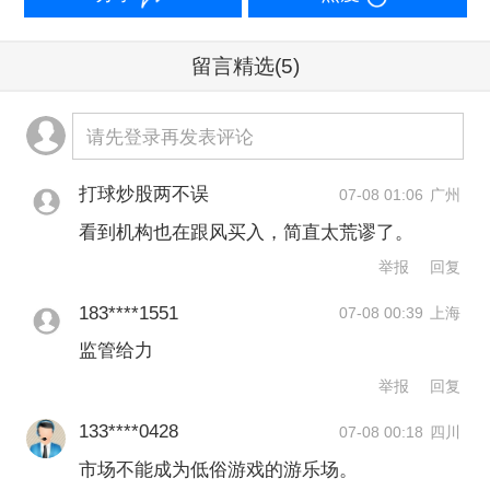
月2日午间早间发布的低俗赌约式言论发
酵，引发大量截图与传播，导致该股在
留言精选
(5)
股民中的热度大幅攀升。
请先登录再发表评论
对此，中公教育6日午间公告称，不存在
打球炒股两不误
07-08 01:06
广州
应披露未披露、对股价格产生较大影响
看到机构也在跟风买入，简直太荒谬了。
的信息。共进股份则在7日公告，该公司
举报
回复
近期生产经营情况正常，内外部经营环
183****1551
07-08 00:39
上海
境未发生且未预计将要发生重大变化。
监管给力
举报
回复
交易所也快速出手。6日晚，深交所通报
133****0428
称，已对相关投资者采取暂停交易等监
07-08 00:18
四川
市场不能成为低俗游戏的游乐场。
管措施。根据媒体报道，上交所已密切