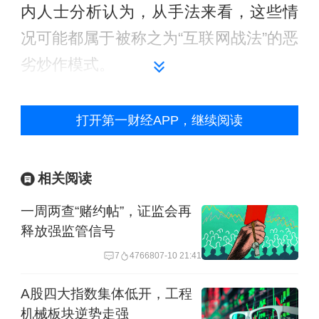
内人士分析认为，从手法来看，这些情
况可能都属于被称之为“互联网战法”的恶
劣炒作模式。
而此次相关个股低俗贴文出现之前，已
打开第一财经APP，继续阅读
有资金提前潜伏。如中公教育，此前股
价已经接近最近几年最低点，成交也长
相关阅读
期低迷，6月30日、7月1日的成交突然大
一周两查“赌约帖”，证监会再
幅放量，并在最近两天接连拉升。
释放强监管信号
7日盘后数据显示，买卖前五的交易席
7
47668
07-10 21:41
位，共计卖出该股1.53亿元，占当日该
A股四大指数集体低开，工程
股总成交额的8%以上，部分席位为净卖
机械板块逆势走强