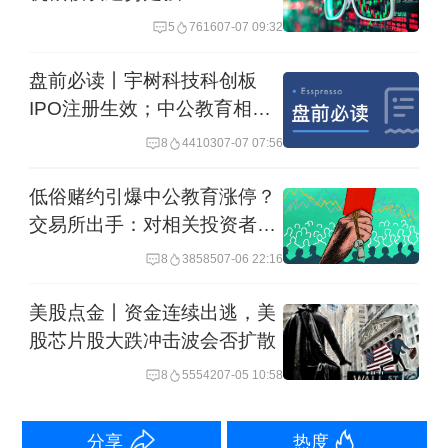
出。这表明，部分资金在上涨前，可能
5
7616
07-07 09:32
就已大量买入该股。
盘前必读丨宇树科技科创板
IPO注册生效；中公教育相关
“低俗赌约”炒作蔓延，发帖人身份暴露
投资者被暂停交易
8
44103
07-07 07:56
截至7月7日收盘，中公教育最新股价为
低俗赌约引爆中公教育涨停？
2.26元，日内涨幅8.13%。短短五个交易
交易所出手：对相关投资者暂
停交易
日内，该股已经累计上涨0.46元，区间
8
38585
07-06 22:16
涨幅达到25%，远远强于A股四大主要指
美股点金丨资金连续出逃，美
数走势。
股芯片股大跌冲击波会否扩散
8
55542
07-05 10:58
中公教育此次突然大涨的导火索，是一
个女性头像的某股票社交平台账号，在7
分享
热度