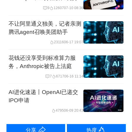
源。姚顺雨说，这是混元大模型重建的
9
12607
07-10 08:36
第一步。该模型是一个快慢思考融合的
不让阿里通义独美，记者亲测
混合专家模型，总参数 295B（B为10
腾讯agent召唤美团助手
亿），激活参数21B，最大支持256K上
23116
06-17 19:07
下文长度。
花钱还没享受到标准算力服
近日混元则发布了HY3，这个快慢思考
务，Anthropic被告上法庭
融合的模型采用MoE架构，总参数
7
6717
06-16 11:14
295B、激活参数21B，支持256K上下文
AI进化速递丨OpenAI已递交
长度。据介绍，Hy3延续了能力增长曲
IPO申请
线，通过进一步提升后训练的算力规模
4795
06-09 20:43
及数据质量和多样性，在各类任务上表
现比Hy3 preview更好，以较小尺寸首次
分享
热度