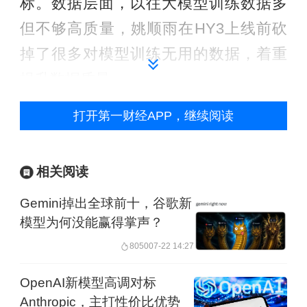
标。数据层面，以往大模型训练数据多
但不够高质量，姚顺雨在HY3上线前砍
掉了很多对模型训练无用的数据，着重
提升数据质量。
打开第一财经APP，继续阅读
腾讯高级执行副总裁、云与智慧产业事
业群CEO汤道生评价称，姚顺雨做了很
多化繁为简的工作，HY3相比过去也有
相关阅读
很大进步。
Gemini掉出全球前十，谷歌新
模型为何没能赢得掌声？
从模型迭代看，姚顺雨于今年4月交出加
8050
07-22 14:27
入腾讯后的第一份答卷。腾讯混元4月发
OpenAI新模型高调对标
布Hy3 preview语言模型并将该模型开
Anthropic，主打性价比优势