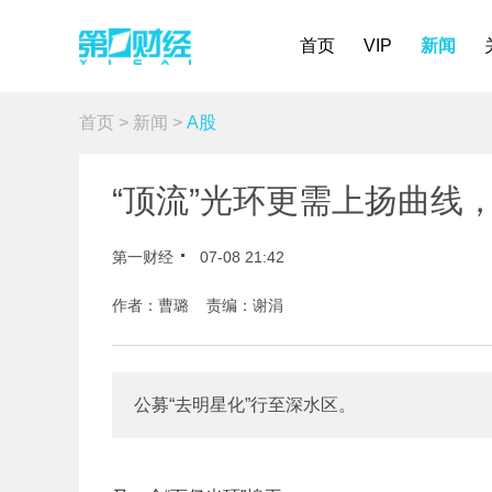
首页
VIP
新闻
首页
>
新闻
>
A股
“顶流”光环更需上扬曲线
第一财经
07-08 21:42
作者：曹璐 责编：谢涓
公募“去明星化”行至深水区。