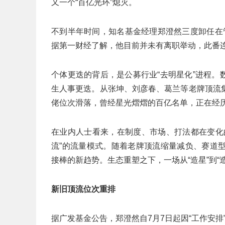
又一个“百亿光环”熄灭。
不到半年时间，知名基金经理郑澄然三度卸任在管
据第一财经了解，他目前并未有离职举动，此番
个体更迭的背后，是公募行业“去明星化”进程。数
生人事更迭。从张坤、刘彦春、葛兰等老牌顶流
佬位次滑落，曾经星光熠熠的百亿名单，正在经历
在业内人士看来，在制度、市场、打法都在变化
流”的流量模式。随着老牌顶流缩量减负、赛道
接棒的新趋势。生态重塑之下，一场从“造星”到“
新旧顶流位次重排
据广发基金公告，郑澄然自7月7日起因“工作安排