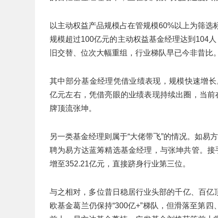
以主动权益产品规模占在管规模60%以上为筛选标
规模超过100亿元的主动权益基金经理达到104
旧交替、位次大幅重组，行业梯队早已今非昔比
其中部分基金经理凭借业绩表现，规模快速增长。
亿元左右，凭借亮眼的业绩表现持续出圈，当前
牌顶流张坤。
另一类基金经理则属于“大佬带飞”的情况。如易
聘为易方达蓝筹精选基金经理，与张坤共管。接
增至352.21亿元，直接跻身行业第三位。
与之相对，多位昔日稳居行业头部的千亿、百亿
欧基金葛兰仍保持“300亿+”梯队，但滑落至