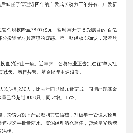
他先后卸任了管理近四年的广发成长动力三年持有、广发新
管总规模降至78.07亿元，暂时离开了备受瞩目的“百亿
发部分投资者对其离职的疑惑。第一财经核实确认，郑澄然
大换血的冰山一角。近年来，公募行业正告别过往“单人扛
集减负、增聘共管、基金经理更迭浪潮。
任人次达到230人，比去年同期增加近两成；同期出现基金
已经超过3000只，同比增加15%。
理，纷纷为旗下产品增聘共管搭档，打破单一管理人操盘
赛道型选手批量缩水、资深经理清仓离任，曾经星光熠熠
幅洗牌。