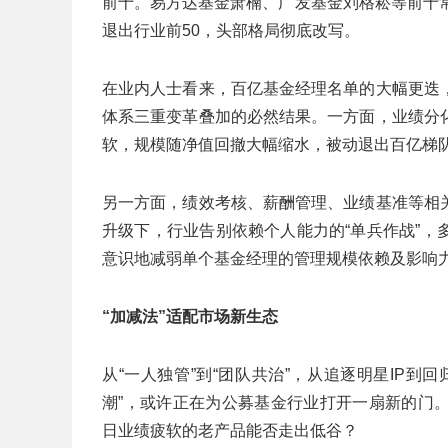
前十。易方达基金萧楠、广发基金刘格菘等前十
退出行业前50，头部格局彻底改写。
在业内人士看来，百亿基金经理名单的大幅更迭
体系三重变革叠加的必然结果。一方面，业绩分
软，规模随净值回撤大幅缩水，被动退出百亿梯
另一方面，绩效考核、薪酬管理、业绩基准等相
升级下，行业告别依赖个人能力的“单兵作战”
意识地减弱单个基金经理的管理规模依赖及影响
“加减法”适配市场新生态
从“一人独管”到“团队共治”，从追逐明星IP
潮”，或许正在为公募基金行业打开一扇新的门
日业绩疲软的老产品能否走出低谷？