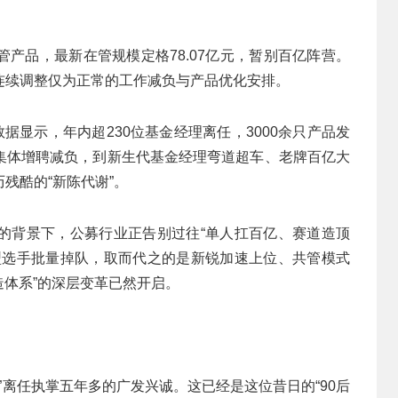
产品，最新在管规模定格78.07亿元，暂别百亿阵营。
连续调整仅为正常的工作减负与产品优化安排。
据显示，年内超230位基金经理离任，3000余只产品发
集体增聘减负，到新生代基金经理弯道超车、老牌百亿大
残酷的“新陈代谢”。
的背景下，公募行业正告别过往“单人扛百亿、赛道造顶
型选手批量掉队，取而代之的是新锐加速上位、共管模式
造体系”的深层变革已然开启。
”离任执掌五年多的广发兴诚。这已经是这位昔日的“90后