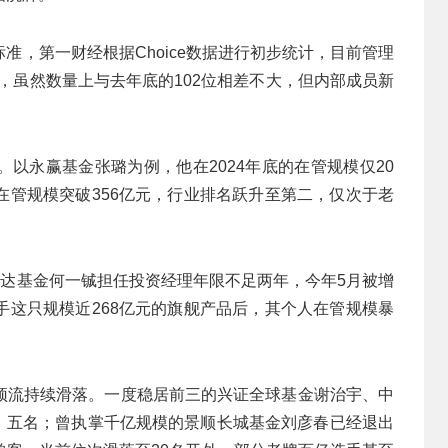
准，第一财经根据Choice数据进行初步统计，目前管理
人，虽然数量上与去年底的102位相差不大，但内部成员新
。
以永赢基金张璐为例，他在2024年底的在管规模仅20
在管规模突破356亿元，行业排名跃升至第二，仅次于老
方达基金何一铖担任投资经理年限不足两年，今年5月被增
手这只规模近268亿元的旗舰产品后，其个人在管规模暴
顶流持续滑落。一度稳居前三的兴证全球基金谢治宇、中
第四、五名；曾执掌千亿规模的景顺长城基金刘彦春已经退出