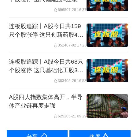
6965
07-28 16:37
连板股追踪丨A股今日共159
只个股涨停 这只创新药股4连
板
3524
07-02 17:23
连板股追踪丨A股今日共68只
个股涨停 这只基础化工股3连
板
3834
05-26 16:53
A股四大指数集体高开，半导
体产业链再度走强
6252
05-21 09:29
分享
热度