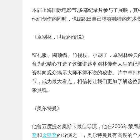
本届上海国际电影节,多部纪录片参与了展映，
他们创作的同时，也编织出自己堪称独特的艺术
《卓别林，世纪的传说》
窄礼服、圆顶帽、竹拐杖、小胡子，卓别林经典
台为此精心打造了这部讲述卓别林传奇人生的纪
资料向观众揭示大师不得不说的秘密。片中卓别
节，成为最大看点，相信将让我们更加了解这位
挚灵魂。
《奥尔特曼》
他曾五度提名奥斯卡最佳导演，他在2006年荣
奖
和
金熊奖
的导演之一，奥尔特曼具有高度的个