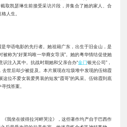
片截取凯瑟琳生前接受采访片段，并集合了她的家人、合
性格人生。
可谓是华语电影的先行者。她祖籍广东，出生于旧金山，是
时被称为“好莱坞唯一华裔女导演”。她的粤华情结促使她
意识注入其中。抗战时期她和父亲合办“
金门
银光公司”，
，去世后却少被提及。本片展现在垃圾堆中发现的伍锦霞
展这位不爱女装爱男装的短发“霞哥”的风采。伍锦霞到底
中寻找答案。
、《我坐在彼得拉河畔哭泣》，这些著作均产自于巴西作