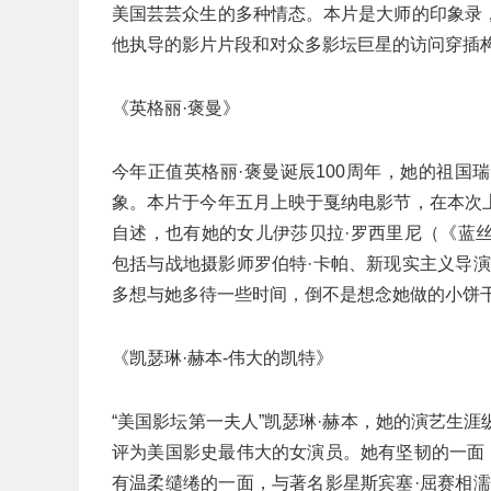
美国芸芸众生的多种情态。本片是大师的印象录
他执导的影片片段和对众多影坛巨星的访问穿插
《英格丽·褒曼》
今年正值英格丽·褒曼诞辰100周年，她的祖
象。本片于今年五月上映于戛纳电影节，在本次
自述，也有她的女儿伊莎贝拉·罗西里尼（《蓝
包括与战地摄影师罗伯特·卡帕、新现实主义导
多想与她多待一些时间，倒不是想念她做的小饼干
《凯瑟琳·赫本-伟大的凯特》
“美国影坛第一夫人”凯瑟琳·赫本，她的演艺生
评为美国影史最伟大的女演员。她有坚韧的一面
有温柔缱绻的一面，与著名影星斯宾塞·屈赛相