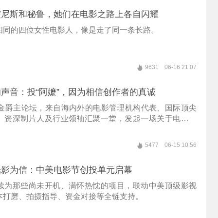
突尼斯和秘鲁，她们在电影之路上各自闪耀
相同的四位女性电影人，像是走了同一条长路。
9631
06-16 21:07
声音：投“阿嬷”，因为相信创作者的真诚
节金爵主论坛，来自海内外的电影管理机构代表、国际顶尖
、资深制片人及行业领袖汇聚一堂，发起一场关于电影的
讨电影节在这个时代的意义。
5477
06-15 10:56
光影为信：中美电影节创投单元启幕
续为那些尚未开机、满怀热忱的项目，联动中美顶级影视
本打磨、拍摄指导、资金对接等全链支持。