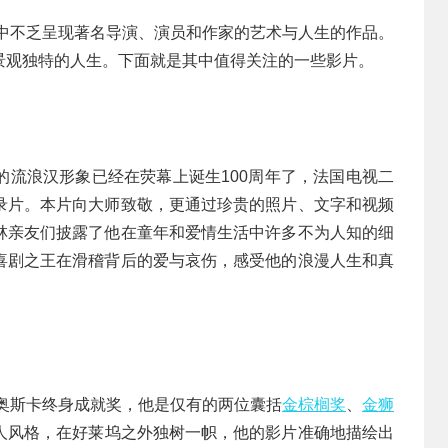
其中不乏呈现著名导演、演员和作家的艺术与人生的作品。
景观独特的人生。下面就是其中值得关注的一些影片。
的流浪汉形象已经在荧幕上诞生100周年了，法国电视二
录片。本片向大师致敬，更通过珍贵的照片、文字和视频
林亲友们披露了他在童年和爱情生活中许多不为人知的细
喜剧之王在滑稽背后的爱与哀伤，感受他的浪漫人生和真
膺奥斯卡终身成就奖，他是仅有的两位囊括
金棕榈奖
、
金狮
人风格，在好莱坞之外独树一帜，他的影片准确地描绘出