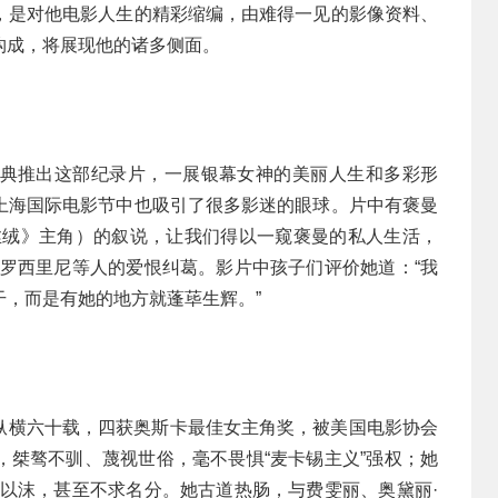
，是对他电影人生的精彩缩编，由难得一见的影像资料、
构成，将展现他的诸多侧面。
国瑞典推出这部纪录片，一展银幕女神的美丽人生和多彩形
上海国际电影节中也吸引了很多影迷的眼球。片中有褒曼
丝绒》主角）的叙说，让我们得以一窥褒曼的私人生活，
演罗西里尼等人的爱恨纠葛。影片中孩子们评价她道：“我
，而是有她的地方就蓬荜生辉。”
涯纵横六十载，四获奥斯卡最佳女主角奖，被美国电影协会
，桀骜不驯、蔑视世俗，毫不畏惧“麦卡锡主义”强权；她
濡以沫，甚至不求名分。她古道热肠，与费雯丽、奥黛丽·