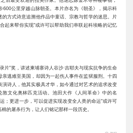
斯之后最受欢迎的拉美作家。他迷恋炼金术等神秘事物，
步600公里穿越山脉朝圣。本片亦名为《朝圣》，揭示科
述的方式诗意追溯他作品中童话、宗教与哲学的迷思。片
联合起来帮你实现”或许可以帮助我们串联起科埃略的记忆
纪录片”奖，讲述柬埔寨诗人谷沙·吉耶夫与现实抗争的生命
母亲逃难至美国，却因为一起伤人事件在监狱服刑。十四
表演诗人，他其实极具才华，如今通过对艺术的追求改变
了伦敦文化奥林匹克活动。池田大作《人间革命》中的名
命运；更进一步，可以促进实现改变全人类的命运”或许可
高棉的屠杀行为，让人们铭记那样一段历史。