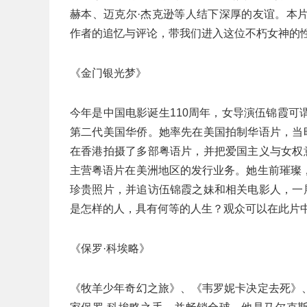
赫本、迈克尔·杰克逊等人结下深厚的友谊。本
作者的追忆与评论，带我们进入这位不朽女神的
《金门银光梦》
今年是中国电影诞生110周年，女导演伍锦霞
第二代美国华侨。她率先在美国拍制华语片，当
在香港拍摄了多部粤语片，并把爱国主义与女权
主营粤语片在美洲地区的发行业务。她生前璀璨
珍贵照片，并追访伍锦霞之妹和相关电影人，一
是怎样的人，具有何等的人生？观众可以在此片
《保罗·科埃略》
《牧羊少年奇幻之旅》、《韦罗妮卡决定去死》