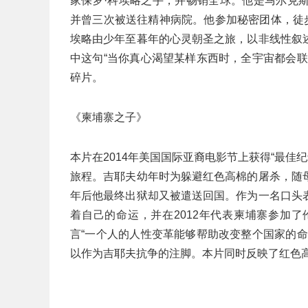
家保罗·科埃略之手，并畅销全球。他是马尔克
并曾三次被送往精神病院。他参加秘密团体，徒
埃略由少年至暮年的心灵朝圣之旅，以非线性叙
中这句“当你真心渴望某样东西时，全宇宙都会
碎片。
《柬埔寨之子》
本片在2014年美国国际亚裔电影节上获得“最佳
旅程。吉耶夫幼年时为躲避红色高棉的屠杀，随
年后他最终出狱却又被遣送回国。作为一名口头
着自己的命运，并在2012年代表柬埔寨参加
言“一个人的人性变革能够帮助改变整个国家的
以作为吉耶夫抗争的注脚。本片同时反映了红色