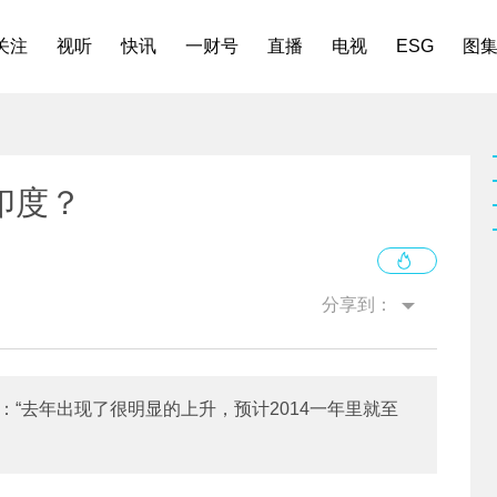
关注
视听
快讯
一财号
直播
电视
ESG
图
印度？
分享到：
：“去年出现了很明显的上升，预计2014一年里就至