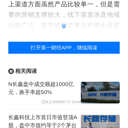
上渠道方面虽然产品比较单一，但是需
要的营销支撑较大，线下渠道涉及地域
比较广泛，苏宁的渠道将会对努比亚形
成有力支撑。
打开第一财经APP，继续阅读
而对于目前国内手机市场的竞争情况，
努比亚智能手机总经理倪飞表示，努比
相关阅读
亚本身没有做千元机的打算，还是希望
N长鑫盘中成交额超1000亿
把关注的焦点放在中高端。
元，换手率超50%
“但小屏市场仍有机会，小屏手机可以单
8
10003
07-27 10:44
手操作、握持更舒适、且轻巧方便携
长鑫科技上市首日市值登顶A
带。小屏依然有很大的市场空间。”
股，盘中市值约等于2个茅台