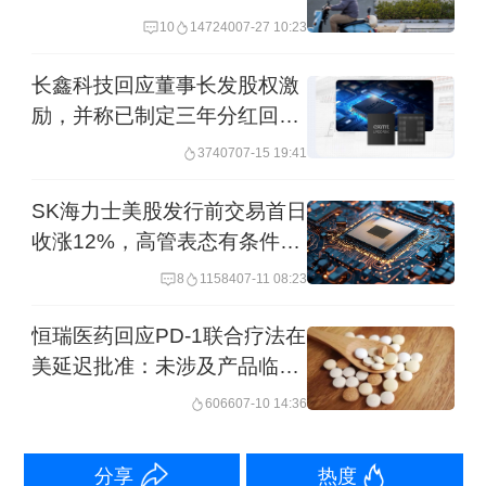
10
147240
07-27 10:23
之前，努比亚曾推出过Z5 mini、Z5S
长鑫科技回应董事长发股权激
mini、Z7 mini、Z9 mini等四代屏幕尺寸
励，并称已制定三年分红回报
在4.7~5.0英寸的“mini”系列手机，这一
规划
37407
07-15 19:41
系列产品也被外界称为“小牛”。
SK海力士美股发行前交易首日
不过，从尺寸来看，努比亚强调的小屏
收涨12%，高管表态有条件有
意愿发行更多股票
并非业界共识的小屏(通常为4至4.5英寸
8
11584
07-11 08:23
之间，4.7是最佳尺寸)，5英寸的搭配要
恒瑞医药回应PD-1联合疗法在
比4英寸的iPhone SE大了不少。从某种
美延迟批准：未涉及产品临床
层面来看，中国用户对于小屏的大小已
研究数据问题
6066
07-10 14:36
发生改变，而这背后是近几年大屏普及
所带来的直接影响。
分享
热度