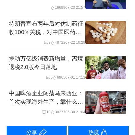
16699
07-23 21:57
特朗普宣布两年后对仿制药征
收100%关税，对中国医药出
口影响如何
9
48722
07-22 10:29
撬动万亿级消费新增量，离境
退税2.0版今日落地
5
6965
07-01 17:13
中国啤酒企业闯荡马来西亚：
首次实现海外生产，靠什么圈
粉市场
10
30277
06-30 21:04
分享
热度