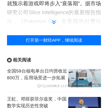
就预示着游戏即将步入“衰落期”。据市场
研究公司Slice Intelligence的最新报告指
出，《Pokemon Go》在美国的付费玩
家数量相较7月15日的峰值已经大跌
79%。如果能登陆中国或者印度这样的
打开第一财经APP，继续阅读
高用户量市场，势必会对《精灵宝可梦
GO》带来极大的振兴效应。
相关阅读
举报
全国59台核电单台日均营收近
800万，应用场景进一步拓展
7
11553
昨天 11:27
王虹、邓煜获菲尔兹奖，中国
数学实现历史性突破