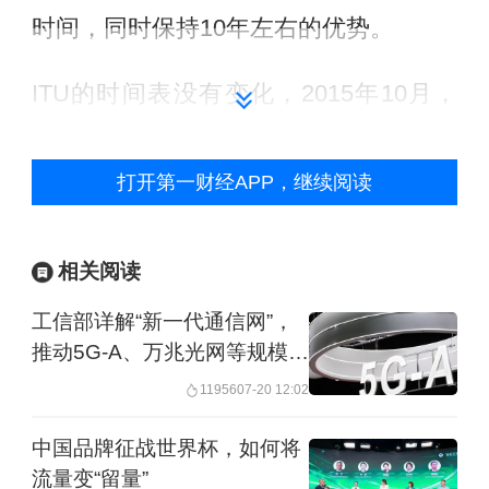
时间，同时保持10年左右的优势。
ITU的时间表没有变化，2015年10月，
ITU正式将5G技术命名为IMT-2020，并
预计到2017年完成技术征集，在2020年
打开第一财经APP，继续阅读
完成标准制定。但部分国家计划对5G的
部署却要早于这个计划。
相关阅读
作为全球拥有最多4G用户的电信运营
工信部详解“新一代通信网”，
推动5G-A、万兆光网等规模商
商，中国移动的计划在5G全球发展路径
用
11956
07-20 12:02
更为明晰时也出现了一些微调。2016年2
月，中国移动董事长尚冰在MWC2016的
中国品牌征战世界杯，如何将
流量变“留量”
GTI(TD-LTE全球发展倡议)峰会上表示计