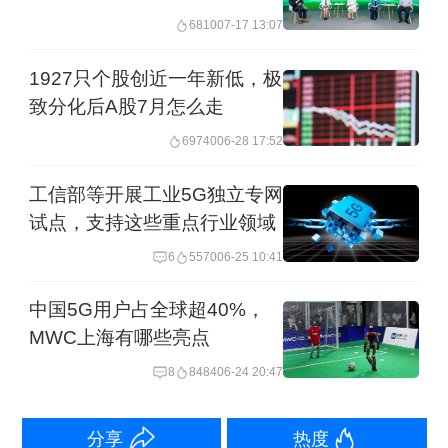
6810
07-17 13:07
划在2018年进行商用化产品的研发试验
和试点，并“力争在2020年启动5G网络
1927只个股创近一年新低，极
商用”。
致分化后A股7月怎么走
69740
06-28 17:52
不过在刚刚举行的2016中国移动合作伙
工信部等开展工业5G独立专网
伴大会上，5G的商用时间节点已经没
试点，支持这些重点行业领域
有“力争”，而是更为明确的“2020年实现
6
5570
06-25 10:41
全国范围的5G商用”，同时，计划在
中国5G用户占全球超40%，
2017年即开始大规模的5G外场实验，在
MWC上海有哪些亮点
2018年开始5G的试商用，相比2015年提
8
8484
06-24 20:47
出的目标大约提前了三四年。
分享
热度